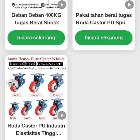
Beban Beban 400KG
Pakai tahan berat tugas
Tugas Berat Shock
Roda Castor PU Spring
Absorbing Casters
Castor Non Marking
Caster Tunggal Kunci
bicara sekarang
Industrial Casters 5 ''
bicara sekarang
PU Roda 8 '' Kereta
Swivel Food Processing
Peralatan Medis
Bakery
Roda Caster PU Industri
Elastisitas Tinggi