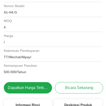
Nomor Model:
A1-H4-G
MOQ:
4
Harga:
/
Ketentuan Pembayaran:
TT/Wechat/Alipay/
Kemampuan Pasokan:
500.000/Tahun
Dapatkan Harga Terbaik
Bicara Sekarang
Informasi Rinci
Deskripsi Produk