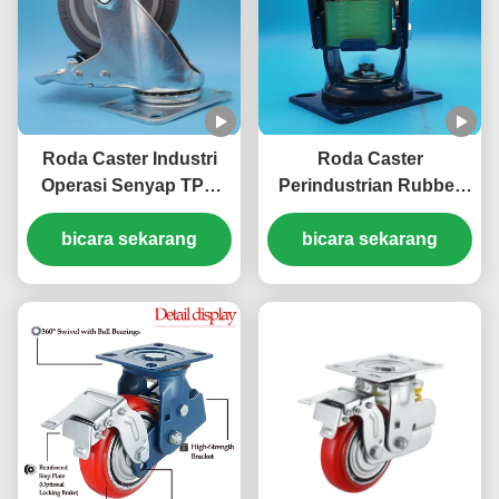
Roda Caster Industri
Roda Caster
Operasi Senyap TPR
Perindustrian Rubber
Sedang Anti Noda
Spring Castor Excellent
Caster Troli Tugas
bicara sekarang
Non Marking Casters
bicara sekarang
Ringan Caster Furnitur
Swivel Indoor Outdoor
Application Casters