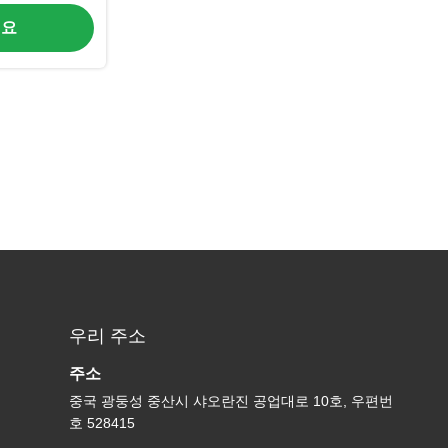
세요
우리 주소
주소
중국 광둥성 중산시 샤오란진 공업대로 10호, 우편번
호 528415