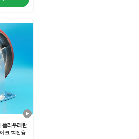
터 폴리우레탄
레이크 회전용