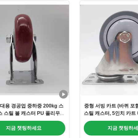
대용 경공업 중하중 200kg 스
중형 서빙 카트 (바퀴 포
 스틸 볼 캐스터 PU 폴리우레
스틸 캐스터, 5인치 카트 바
탄 단일 4인치
품 음료 가공
지금 챗팅하세요
지금 챗팅하