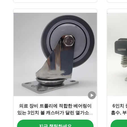
의료 장비 트롤리에 적합한 베어링이
6인치 
있는 3인치 볼 캐스터가 달린 열가소성
흡수, 
고무 RPR 중하중 스테인리스 스틸 캐
시
지금 챗팅하세요
스터