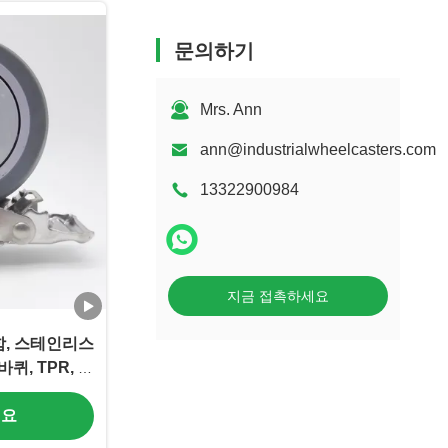
문의하기
Mrs. Ann
ann@industrialwheelcasters.com
13322900984
지금 접촉하세요
함, 스테인리스
퀴, TPR, 식
용)
세요