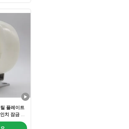
스틸 플레이트
4인치 잠금 가
틸 캐스터 스
세요
료