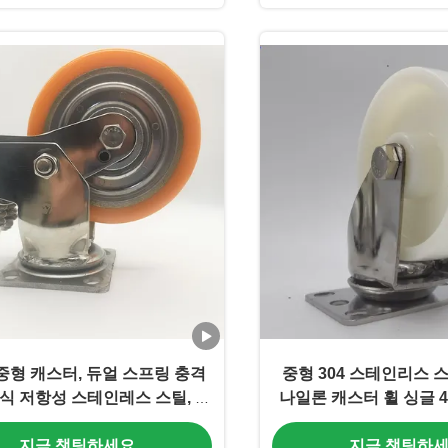
중형 캐스터, 듀얼 스프링 충격
중형 304 스테인리스 
부식 저항성 스테인레스 스틸, 표
나일론 캐스터 휠 싱글 
가 없는 폴리유레탄 바퀴
능 스크류픽스 캐스터 스
지금 챗팅하세요
지금 챗팅하
위블 식품 음