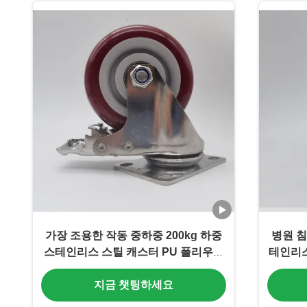
가장 조용한 작동 중하중 200kg 하중
병원 침
스테인리스 스틸 캐스터 PU 폴리우레
테인리스
탄 베어링 포함 5인치 볼 캐스터 가구
지금 챗팅하세요
침대용