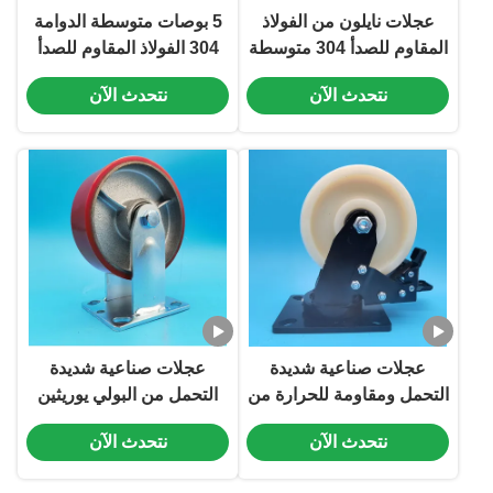
عجلات نايلون من الفولاذ
5 بوصات متوسطة الدوامة
المقاوم للصدأ 304 متوسطة
304 الفولاذ المقاوم للصدأ
التحمل، مفردة، 4 بوصة،
نايلون عجلات العجلات مع
نتحدث الآن
نتحدث الآن
قابلة للقفل، بعجلات دوارة
مغلق الدوران ومقاومة
من الفولاذ المقاوم للصدأ
التآكل
لصناعة الأغذية والمشروبات
عجلات صناعية شديدة
عجلات صناعية شديدة
التحمل ومقاومة للحرارة من
التحمل من البولي يوريثين
النايلون بعجلات مفردة 5
(PU) مع فرامل جانبية دوارة
نتحدث الآن
نتحدث الآن
بوصة قابلة للقفل، ثابتة،
لمنشآت اللوجستيات التي
دوارة 250 درجة مئوية
تتعامل مع أحمال ثقيلة