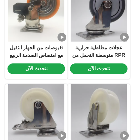
عجلات مطاطية حرارية
6 بوصات من الجهاز الثقيل
RPR متوسطة التحمل من
مع امتصاص الصدمة الربيع
الفولاذ المقاوم للصدأ
مزدوج، المقاومة للتآكل
نتحدث الآن
نتحدث الآن
بعجلات كروية مفردة 3
الفولاذ المقاوم للصدأ،
بوصة مع محامل لعربات
والعجلات البولي يوريثان غير
المعدات الطبية
العلامة