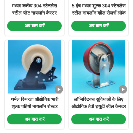
मध्यम कर्तव्य 304 स्टेनलेस
5 इंच मध्यम शुल्क 304 स्टेनलेस
स्टील प्लेट नायलॉन कैस्टर
स्टील नायलॉन व्हील रोलर्स लॉक
व्हील्स एकल 4 "लॉक करने योग्य
करने योग्य घुमावदार और संक्षारण
अब बात करें
अब बात करें
स्क्रूफिक्स कैस्टर स्टील कैस्टर
प्रतिरोध के साथ
घुमावदार खाद्य पेय
थर्मल स्थिरता औद्योगिक भारी
लॉजिस्टिक्स सुविधाओं के लिए
शुल्क पहियों नायलॉन रोस्टर
औद्योगिक हेवी ड्यूटी व्हील कैस्टर
एकल 5 "लॉक करने योग्य कठोर
पॉलीयूरेथेन पीयू कैस्टर साइड
अब बात करें
अब बात करें
घुमावदार 250 °C गर्मी कार्यशाला
ब्रेक स्विवेल जहां भारी भार