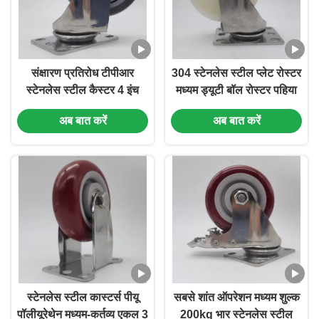
संक्षारण प्रतिरोध टीपीआर
304 स्टेनलेस स्टील प्लेट रोस्टर
स्टेनलेस स्टील कैस्टर 4 इंच
मध्यम ड्यूटी बॉल रोस्टर पहिया
ट्रॉली व्हील मध्यम-ड्यूटी
एकल 3" लॉक करने योग्य कठोर
अब बात करें
अब बात करें
चिकित्सा उपकरण लैब कार्ट के
घुमावदार नायलॉन पहिया ट्रॉली
लिए
के लिए
स्टेनलेस स्टील कास्टर्स पीयू
सबसे शांत ऑपरेशन मध्यम शुल्क
पॉलीयूरेथेन मध्यम-कर्तव्य एकल 3
200kg भार स्टेनलेस स्टील