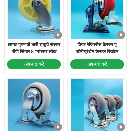
लागत प्रभावी भारी ड्यूटी रोस्टर
वियर रेजिस्टेंस कैस्टर पु
पीपी सिंगल 8 "रोस्टर लॉक
पॉलीयूरेथेन कैस्टर स्विवेल
करने योग्य साइड ब्रेक घुमावदार
कैस्टर सिंगल 5" ब्रेक रिजिड
अब बात करें
अब बात करें
फिक्स्ड फर्नीचर कार्यालय होटल
स्विवेल हेवी ड्यूटी गेट व्हील विद
उपकरण
स्प्रिंग