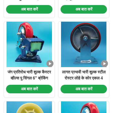
"रोस्टर कुल ब्रेकिंग साइड ब्रेक
रोस्टर ब्रेकिंग कठोर घुमावदार
अब बात करें
अब बात करें
घुमावदार चिकित्सा स्वास्थ्य
कार्यालय होम सोफे टेबल वाशिंग
देखभाल
मशीन
जंग प्रतिरोध भारी शुल्क कैस्टर
लागत प्रभावी भारी शुल्क स्टील
व्हील्स पु सिंगल 6" ब्रेकिंग
रोस्टर लोहे के कोर एकल 4
रिजिड स्विवेल स्प्रिंग लोडेड गेट
"रोस्टर ब्रेक घुमावदार सोफे
अब बात करें
अब बात करें
कैस्टर
टेबलवॉशिंग मशीनें।