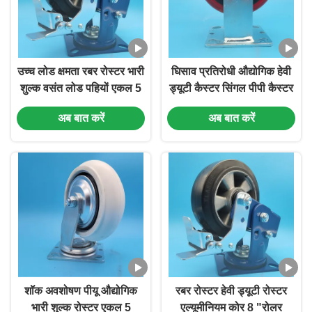
उच्च लोड क्षमता रबर रोस्टर भारी
घिसाव प्रतिरोधी औद्योगिक हेवी
शुल्क वसंत लोड पहियों एकल 5
ड्यूटी कैस्टर सिंगल पीपी कैस्टर
"ब्रेकिंग कठोर घुमावदार रसद
6" लॉकेबल व्हील ब्रेक स्विवेल
अब बात करें
अब बात करें
सुविधाएं
फिक्स्ड फर्नीचर ऑफिस
इक्विपमेंट
शॉक अवशोषण पीयू औद्योगिक
रबर रोस्टर हेवी ड्यूटी रोस्टर
भारी शुल्क रोस्टर एकल 5
एल्यूमीनियम कोर 8 "रोलर