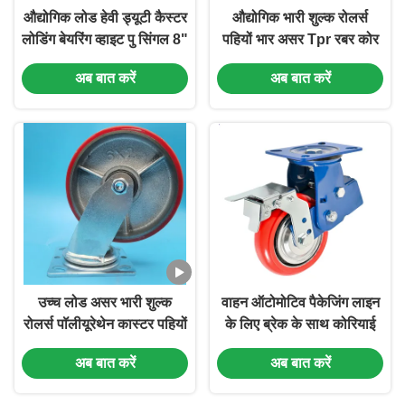
औद्योगिक लोड हेवी ड्यूटी कैस्टर
औद्योगिक भारी शुल्क रोलर्स
लोडिंग बेयरिंग व्हाइट पु सिंगल 8"
पहियों भार असर Tpr रबर कोर
ब्रेकिंग रिजिड स्विवेल
रोलर्स एकल 6 "लॉकेबल कठोर
अब बात करें
अब बात करें
वेयरहाउसिंग लॉजिस्टिक्स के लिए
घुमावदार उपकरण कार्यस्थलों
उच्च लोड असर भारी शुल्क
वाहन ऑटोमोटिव पैकेजिंग लाइन
रोलर्स पॉलीयूरेथेन कास्टर पहियों
के लिए ब्रेक के साथ कोरियाई
8 "लॉक करने योग्य घुमावदार
शॉक-एब्जॉर्बिंग कास्ट रेड डुअल
अब बात करें
अब बात करें
स्थिर घुमावदार औद्योगिक
स्प्रिंग आयरन कोर पॉलीयुरेथेन
विनिर्माण
स्विवेल कॉस्टर