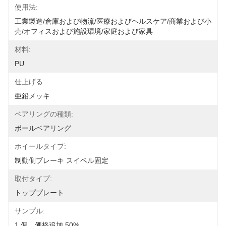
使用法:
工業製造/倉庫および物流/医療およびヘルスケア/商業および小
売/オフィスおよび施設環境/家庭および家具
材料:
PU
仕上げる:
亜鉛メッキ
ベアリングの種類:
ボールベアリング
ホイールタイプ:
制動側ブレーキ スイベル固定
取付タイプ:
トッププレート
サンプル:
1 個、価格追加 50%