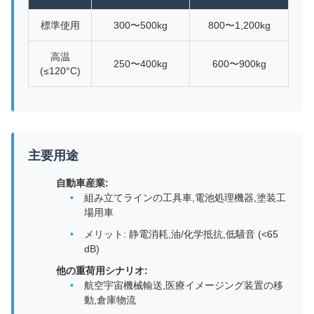
標準使用
300〜500kg
800〜1,200kg
高温
250〜400kg
600〜900kg
(≤120°C)
主要用途
自動車産業:
組み立てラインの工具車,電池処理機器,塗装工
場用車
メリット: 静電消耗,油/化学抵抗,低騒音 (<65
dB)
他の重荷用シナリオ:
航空宇宙機械輸送,医療イメージング装置の移
動,倉庫物流