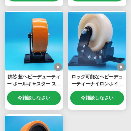
ル6"キャスター 組立ライ
インチ プレートキャスタ
ン
ー ヘビーデューティーゲ
ートホイール 移動用
鉄芯 超ヘビーデューティ
ロック可能なヘビーデュ
ー ボールキャスター スチ
ーティーナイロンホイー
ールホイール シングル 5
ル スーパースーパーヘビ
インチ スチールプレート
今雑談しなさい
ーデューティーキャスタ
今雑談しなさい
キャスター ロック可能
ー ボールキャスター スチ
Screwfix スイベル移動ホ
ールブレーキ シングル 8
イール 大型家具
インチキャスター アセン
ブリライン