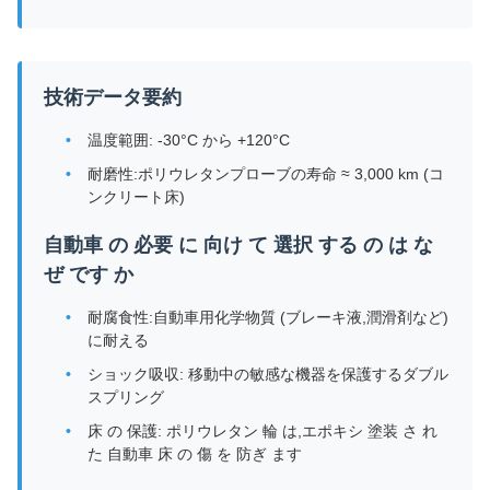
技術データ要約
温度範囲: -30°C から +120°C
耐磨性:ポリウレタンプローブの寿命 ≈ 3,000 km (コ
ンクリート床)
自動車 の 必要 に 向け て 選択 する の は な
ぜ です か
耐腐食性:自動車用化学物質 (ブレーキ液,潤滑剤など)
に耐える
ショック吸収: 移動中の敏感な機器を保護するダブル
スプリング
床 の 保護: ポリウレタン 輪 は,エポキシ 塗装 さ れ
た 自動車 床 の 傷 を 防ぎ ます