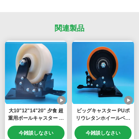
関連製品
大10"12"14"20" 夕食 超
ビッグキャスター PUポ
重用ボールキャスター 鋼
リウレタンホイールベア
製ブレーキ ナイロンホイ
リング 超ヘビーデューテ
ール ローヤリング シング
今雑談しなさい
ィー ボールキャスター 8
今雑談しなさい