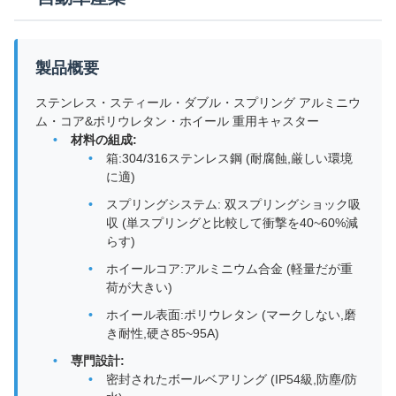
製品概要
ステンレス・スティール・ダブル・スプリング アルミニウ
ム・コア&ポリウレタン・ホイール 重用キャスター
材料の組成:
箱:304/316ステンレス鋼 (耐腐蝕,厳しい環境
に適)
スプリングシステム: 双スプリングショック吸
収 (単スプリングと比較して衝撃を40~60%減
らす)
ホイールコア:アルミニウム合金 (軽量だが重
荷が大きい)
ホイール表面:ポリウレタン (マークしない,磨
き耐性,硬さ85~95A)
専門設計:
密封されたボールベアリング (IP54級,防塵/防