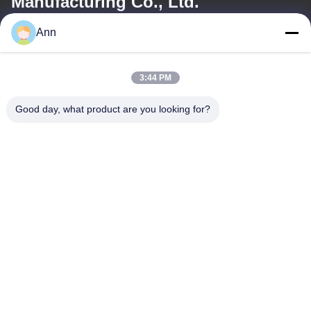
Manufacturing Co., Ltd.
Ann
電子メール
ann@industrialwheelcasters.com
3:44 PM
Good day, what product are you looking for?
住所
住所
工業通り10号 シャオランタウン 州山 広東 528415
Tel
0086-133-2290-0984
プライバシーポリシー規約
|
地図