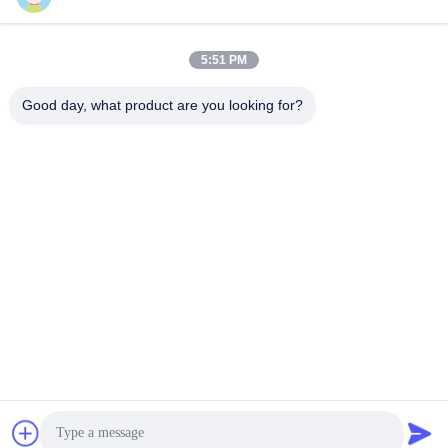
5:51 PM
Nuestra Dirección
Good day, what product are you looking for?
Dirección
No. 10, Avenida Industrial, Pueblo de Xiaolan, Zhongshan,
Guangdong, China, 528415
Teléfono
0086-133-2290-0984
Políticas de privacidad
|
Mapa del Sitio
Buena calidad de China Ruedas industriales Proveedor. © de
Copyright -2026 Zhongshan Luma Caster Manufacturing Co.,
Ltd. . Todos los derechos reservados.