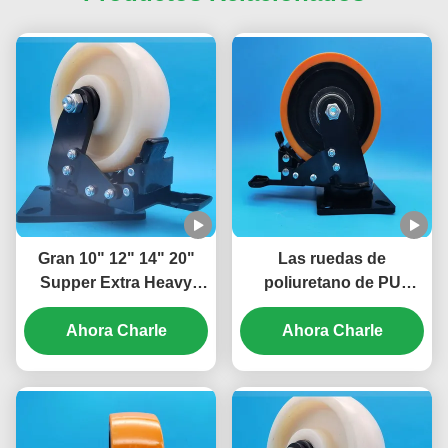
Gran 10" 12" 14" 20"
Las ruedas de
Supper Extra Heavy
poliuretano de PU
Duty Ball Caster Freno
grandes rodamientos
de acero ruedas de
Ahora Charle
de carga extra pesada
Ahora Charle
nylon con rodamientos
de la bola de la rueda de
Singel 6" rodillos líneas
la placa de 8 pulgadas
de montaje
rodadores de
movimiento de ruedas