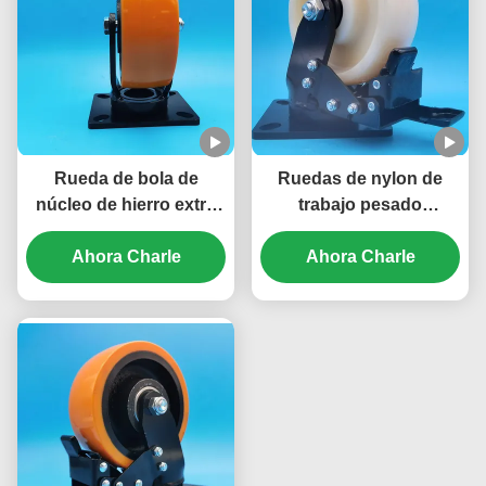
de la puerta de la carga
pesada
Rueda de bola de
Ruedas de nylon de
núcleo de hierro extra
trabajo pesado
resistente, rueda de
bloqueable Supper
acero, placa de acero
Ahora Charle
ruedas de trabajo extra
Ahora Charle
de 5 pulgadas, ruedas
pesadas ruedas de
con bloqueo, tornillo
ruedas de ruedas de
giratorio, ruedas
acero de acero de acero
móviles para muebles
de acero de acero de
pesados
acero de acero de acero
de acero de acero de
acero de acero de acero
de acero de acero de