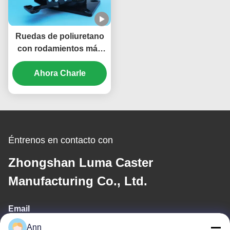
acero de acero de acero
de acero de acero de
acero de acero de acero
Ruedas de poliuretano
de acero de acero de
con rodamientos más
acero de acero de acero
grandes rueda de acero
de acero de acero de
de rueda de acero de
Ahora Charle
acero
rueda de acero de
rueda de acero de
rueda de acero de
rueda de acero de
rueda de acero de
Éntrenos en contacto con
rueda de acero
Zhongshan Luma Caster
Manufacturing Co., Ltd.
Email
Ann
ann@industrialwheelcasters.com