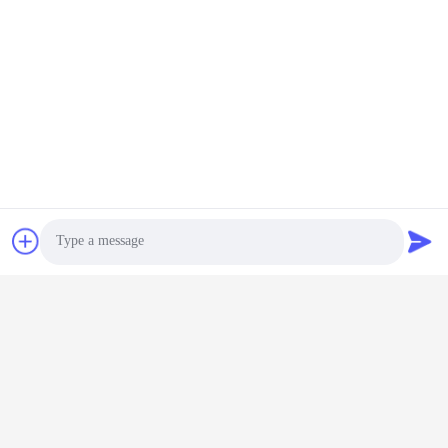
แท็ก:
ล้อกันสะเทือน
ล้อเกวียนโพลียูรีเทนรับน้ำหนักมากแบบตายตัว
ล้ออุตสาหกรรมสีขาว
Photo
Video Call
Audio Call