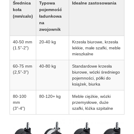
Średnica
Typowa
Idealne zastosowania
koła
pojemność
(mm/calo)
ładunkowa
na
zwojownik
40-50 mm
20-40 kg
Krzesła biurowe, krzesła
(1.5"-2")
lekkie, małe szafki, meble
mieszkalne
60-75 mm
40-80 kg
Standardowe krzesła
(2,5"-3")
biurowe, wózki średniego
pojemności, półki do
książek, biurka
80-100
80-120+ kg
Meble ciężkie, wózki
mm
przemysłowe, duże
(3"-4")
szafki, łóżka szpitalne