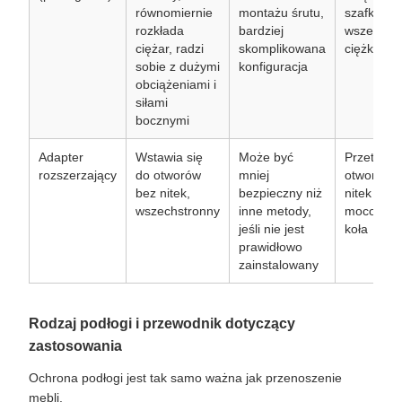
równomiernie
montażu śrutu,
szafki, biu
rozkłada
bardziej
wszelkie
ciężar, radzi
skomplikowana
ciężkie m
sobie z dużymi
konfiguracja
obciążeniami i
siłami
bocznymi
Adapter
Wstawia się
Może być
Przetwarz
rozszerzający
do otworów
mniej
otworów 
bez nitek,
bezpieczny niż
nitek do
wszechstronny
inne metody,
mocowani
jeśli nie jest
koła
prawidłowo
zainstalowany
Rodzaj podłogi i przewodnik dotyczący
zastosowania
Ochrona podłogi jest tak samo ważna jak przenoszenie
mebli.