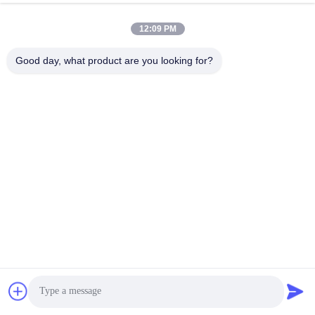
ann@industrialwheelcasters.com
12:09 PM
Good day, what product are you looking for?
Nasz adres
Adres
Nr 10, Aleja Przemysłowa, Miasto Xiaolan, Zhongshan,
Guangdong, Chiny, 528415
Tel.
0086-133-2290-0984
Polityka prywatności
|
Sitemap
Chiny Dobra jakość Przemysłowe kółka do kół Sprzedawca.
-2026 Zhongshan Luma Caster Manufacturing Co., Ltd.