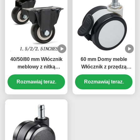
40/50/80 mm Włócznik
60 mm Domy meble
meblowy z nitką
Włócznik z przędzą
Włócznik koła Pvc
Płytka podstawy
Włócznik krzesła małe
Rozmawiaj teraz.
łodygna Włócznik z
Rozmawiaj teraz.
1/1.5/2 cali Księgarnia
zamkiem Koło biurowe
biurowa Łóżko
Mała półka z książkami
Łóżko