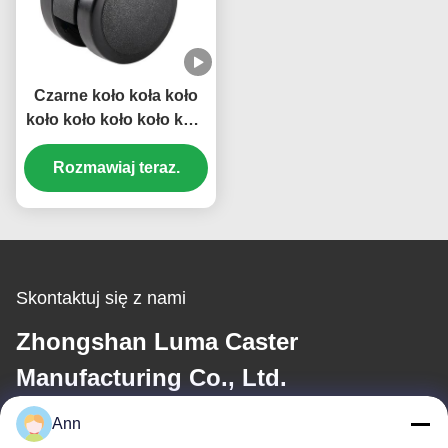
Czarne koło koła koło
koło koło koło koło koło
koło koło koło koło koło
koło koło koło koło koło
Rozmawiaj teraz.
koło koło koło
Skontaktuj się z nami
Zhongshan Luma Caster
Manufacturing Co., Ltd.
Ann
Wiadomość elektroniczna