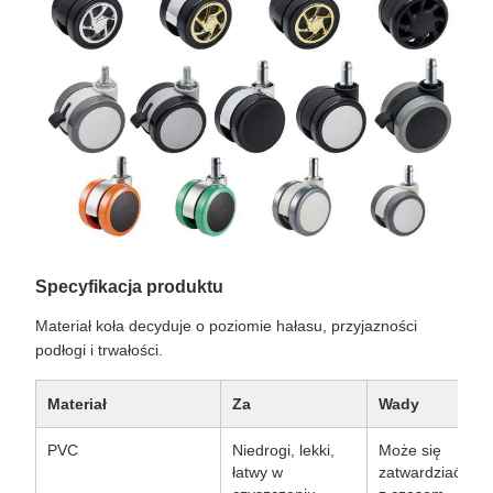
Specyfikacja produktu
Materiał koła decyduje o poziomie hałasu, przyjazności
podłogi i trwałości.
Materiał
Za
Wady
N
PVC
Niedrogi, lekki,
Może się
P
łatwy w
zatwardziać
d