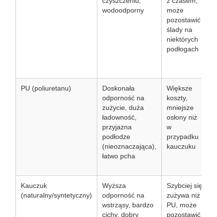
czyszczeniu,
z czasem,
k
wodoodporny
może
z
pozostawić
w
ślady na
p
niektórych
ś
podłogach
w
c
c
PU (poliuretanu)
Doskonała
Większe
O
odporność na
koszty,
zużycie, duża
mniejsze
n
ładowność,
osłony niż
r
przyjazna
w
m
podłodze
przypadku
s
(nieoznaczająca),
kauczuku
b
łatwo pcha
u
c
Kauczuk
Wyższa
Szybciej się
C
(naturalny/syntetyczny)
odporność na
zużywa niż
ś
wstrząsy, bardzo
PU, może
b
cichy, dobry
pozostawić
d