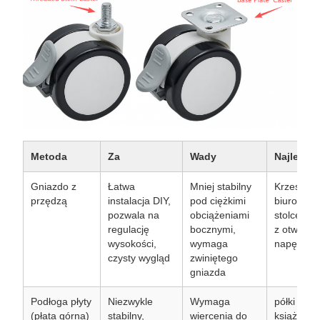
Metoda
Za
Wady
Najlepiej
Gniazdo z
Łatwa
Mniej stabilny
Krzesła
przędzą
instalacja DIY,
pod ciężkimi
biurowe,
pozwala na
obciążeniami
stolce i m
regulację
bocznymi,
z otworam
wysokości,
wymaga
napędem
czysty wygląd
zwiniętego
gniazda
Podłoga płyty
Niezwykle
Wymaga
półki z
(płata górna)
stabilny,
wiercenia do
książkami