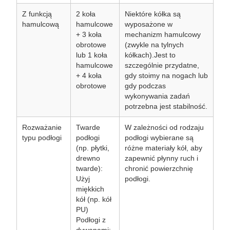
Z funkcją
2 koła
Niektóre kółka są
hamulcową
hamulcowe
wyposażone w
+ 3 koła
mechanizm hamulcowy
obrotowe
(zwykle na tylnych
lub 1 koła
kółkach).Jest to
hamulcowe
szczególnie przydatne,
+ 4 koła
gdy stoimy na nogach lub
obrotowe
gdy podczas
wykonywania zadań
potrzebna jest stabilność.
Rozważanie
Twarde
W zależności od rodzaju
typu podłogi
podłogi
podłogi wybierane są
(np. płytki,
różne materiały kół, aby
drewno
zapewnić płynny ruch i
twarde):
chronić powierzchnię
Użyj
podłogi.
miękkich
kół (np. kół
PU)
Podłogi z