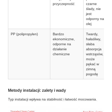
przyczepność
czarne
s
ślady, nie
t
jest
d
odporny na
i
olej
PP (polipropylen)
Bardzo
Twardy,
A
ekonomiczne,
hałaśliwy,
n
odporne na
słaba
o
działanie
absorpcja
n
chemiczne
wstrząsów,
k
może
k
pękać w
i
zimną
s
pogodę
p
Metody instalacji: zalety i wady
Typ instalacji wpływa na stabilność i łatwość mocowania.