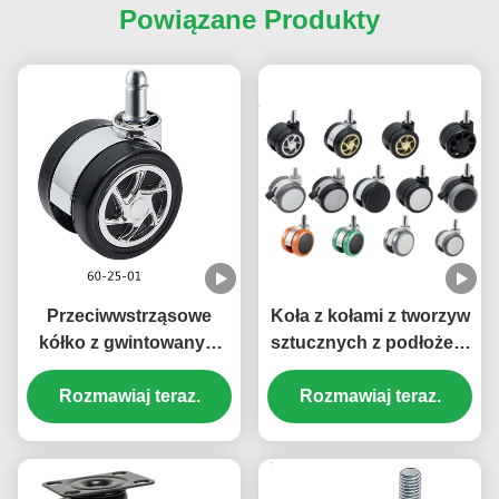
Powiązane Produkty
Przeciwwstrząsowe
Koła z kołami z tworzyw
kółko z gwintowanym
sztucznych z podłożem
trzpieniem o średnicy
kulkowym do mebli i
60 mm i cichej pracy do
Rozmawiaj teraz.
krzeseł biurowych
Rozmawiaj teraz.
mebli