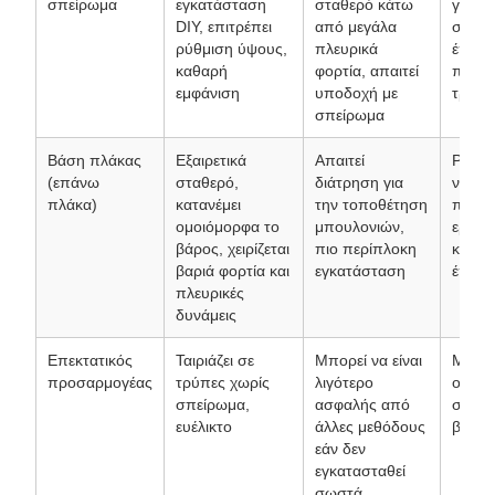
σπείρωμα
εγκατάσταση
σταθερό κάτω
γραφε
DIY, επιτρέπει
από μεγάλα
σκαμπ
ρύθμιση ύψους,
πλευρικά
έπιπλ
καθαρή
φορτία, απαιτεί
προεπ
εμφάνιση
υποδοχή με
τρύπε
σπείρωμα
Βάση πλάκας
Εξαιρετικά
Απαιτεί
Ράφια
(επάνω
σταθερό,
διάτρηση για
ντουλ
πλάκα)
κατανέμει
την τοποθέτηση
πάγκο
ομοιόμορφα το
μπουλονιών,
εργασί
βάρος, χειρίζεται
πιο περίπλοκη
κάθε 
βαριά φορτία και
εγκατάσταση
έπιπλ
πλευρικές
δυνάμεις
Επεκτατικός
Ταιριάζει σε
Μπορεί να είναι
Μετα
προσαρμογέας
τρύπες χωρίς
λιγότερο
οπών 
σπείρωμα,
ασφαλής από
σπείρ
ευέλικτο
άλλες μεθόδους
βάση 
εάν δεν
εγκατασταθεί
σωστά