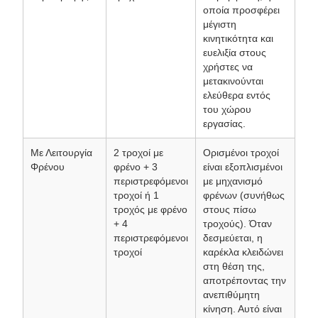
οποία προσφέρει
μέγιστη
κινητικότητα και
ευελιξία στους
χρήστες να
μετακινούνται
ελεύθερα εντός
του χώρου
εργασίας.
Με Λειτουργία
2 τροχοί με
Ορισμένοι τροχοί
Φρένου
φρένο + 3
είναι εξοπλισμένοι
περιστρεφόμενοι
με μηχανισμό
τροχοί ή 1
φρένων (συνήθως
τροχός με φρένο
στους πίσω
+ 4
τροχούς). Όταν
περιστρεφόμενοι
δεσμεύεται, η
τροχοί
καρέκλα κλειδώνει
στη θέση της,
αποτρέποντας την
ανεπιθύμητη
κίνηση. Αυτό είναι