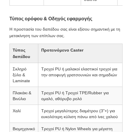
Τύπος ορόφου & Οδηγός εφαρμογής
Η προστασία του δαπέδου σας είναι εξίσου σημαντική με τη
μετακίνηση των επίπλων σας.
Τύπος
Προτεινόμενο Caster
δαπέδου
Σκληρό
Τροχοί PU ή μαλακοί ελαστικοί τροχοί για
ξύλο &
την αποφυγή γρατσουνιών και σημαδιών
Laminate
Πλακάκι &
Τροχοί PU ή Τροχοί TPE/Rubber για
Βινύλιο
ομαλό, αθόρυβο ρολό
Χαλί
Τροχοί μεγαλύτερης διαμέτρου (3"+) για
ευκολότερη κύλιση πάνω από ίνες χαλιού
Βιομηχανικό
Τροχοί PU ή Nylon Wheels για μέγιστη