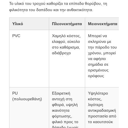
Το υλικό του τροχού καθορίζει τα επίπεδα θορύβου, τη
φιλικότητα του δαπέδου και την ανθεκτικότητα.
Υλικό
Πλεονεκτήματα
Μειονεκτήματα
Κα
PVC
Χαμηλό κόστος,
Μπορεί να
Οι
ελαφρύ, εύκολο
σκληρύνει με
κα
στο καθάρισμα,
την πάροδο του
ελ
αδιάβροχο
χρόνου, μπορεί
βι
να αφήσει
χρ
σημάδια σε
πε
ορισμένους
πο
ορόφους
συ
κα
PU
Εξαιρετική
Υψηλότερο
Χώ
(πολυουρεθάνη)
αντοχή στη
κόστος,
με
φθορά, υψηλή
λιγότερη
κυ
ικανότητα
αντικραδασμική
απ
φόρτωσης,
προστασία από
νο
φιλικό προς το
το καουτσούκ
γρ
δάπεδο (χωρίς
εξ