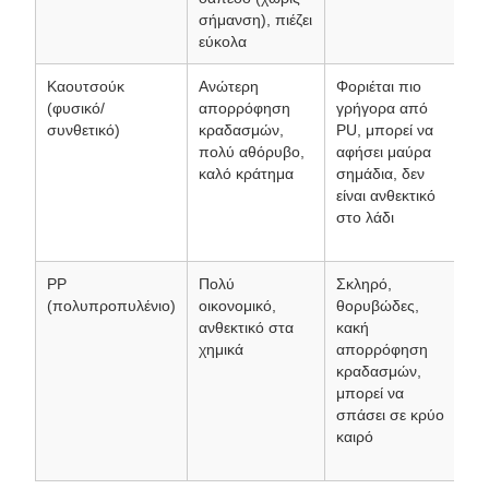
σήμανση), πιέζει
βα
εύκολα
Καουτσούκ
Ανώτερη
Φοριέται πιο
Ή
(φυσικό/
απορρόφηση
γρήγορα από
πε
συνθετικό)
κραδασμών,
PU, μπορεί να
βι
πολύ αθόρυβο,
αφήσει μαύρα
σπ
καλό κράτημα
σημάδια, δεν
νο
είναι ανθεκτικό
με
στο λάδι
ευ
ορ
PP
Πολύ
Σκληρό,
Εφ
(πολυπροπυλένιο)
οικονομικό,
θορυβώδες,
ελ
ανθεκτικό στα
κακή
τύ
χημικά
απορρόφηση
χα
κραδασμών,
κό
μπορεί να
ο 
σπάσει σε κρύο
η 
καιρό
απ
πρ