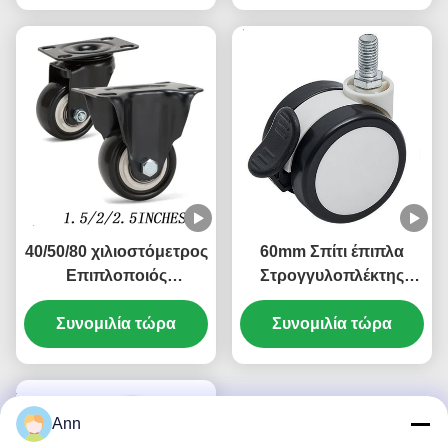
κυλινδρικών
κυλινδρικών
κυλινδρικών
κυλινδρικών
κυλινδρικών
κυλινδρικών
κυλινδρικών
κυλινδρικών
κυλινδρικών
κυλινδρικών
40/50/80 χιλιοστόμετρος
60mm Σπίτι έπιπλα
κυλινδρικών
Επιπλοποιός
Στρογγυλοπλέκτης
κυλινδρικών κυλινδρών
Στρογγυλό Στάμ
Στρώμα βάση πλάκα
Στρογγυλοπλέγμα
Συνομιλία τώρα
Συνομιλία τώρα
κλειδωτό
Στρογγυλοπλέγμα PVC
Στρογγυλοπλέκτης
Στρογγυλοπλέγμα
Γραφείο Μικρό
μικρής καρέκλας 1/1.5/2
βιβλιοθήκη
ίντσες Γραφείο
κρεβατοκάμαρα
Ann
βιβλιοθήκη