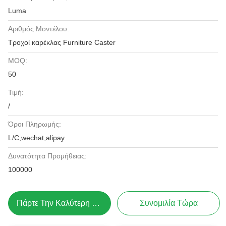
Luma
Αριθμός Μοντέλου:
Τροχοί καρέκλας Furniture Caster
MOQ:
50
Τιμή:
/
Όροι Πληρωμής:
L/C,wechat,alipay
Δυνατότητα Προμήθειας:
100000
Πάρτε Την Καλύτερη Τιμή
Συνομιλία Τώρα