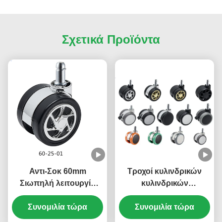
Σχετικά Προϊόντα
Αντι-Σοκ 60mm
Τροχοί κυλινδρικών
Σιωπηλή λειτουργία
κυλινδρικών
Τροχιασμένος τροχός
κυλινδρικών
στροφής για έπιπλα
Συνομιλία τώρα
Συνομιλία τώρα
κυλινδρικών
κυλινδρικών