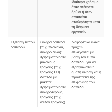
ιδιαίτερα χρήσιμο
όταν στέκεστε
όρθιοι ή όταν
απαιτείται
σταθερότητα κατά
τη διάρκεια
εργασιών.
Εξέταση τύπου
Σκληρά δάπεδα
Διαφορετικά υλικά
δαπέδου
(π.χ. πλακάκια,
τροχών
σκληρό ξύλο):
επιλέγονται με
Χρησιμοποιήστε
βάση τον τύπο
μαλακούς
δαπέδου για να
τροχούς (π.χ.
εξασφαλιστεί η
τροχούς PU)
ομαλή κίνηση και η
Δάπεδα με
προστασία της
μοκέτα:
επιφάνειας του
Χρησιμοποιήστε
δαπέδου.
σκληρότερους
τροχούς (π.χ.
νάιλον τροχούς)