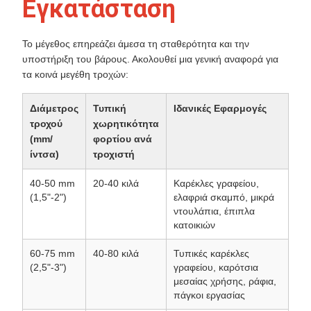
Εγκατάσταση
Το μέγεθος επηρεάζει άμεσα τη σταθερότητα και την
υποστήριξη του βάρους. Ακολουθεί μια γενική αναφορά για
τα κοινά μεγέθη τροχών:
Διάμετρος
Τυπική
Ιδανικές Εφαρμογές
τροχού
χωρητικότητα
(mm/
φορτίου ανά
ίντσα)
τροχιστή
40-50 mm
20-40 κιλά
Καρέκλες γραφείου,
(1,5"-2")
ελαφριά σκαμπό, μικρά
ντουλάπια, έπιπλα
κατοικιών
60-75 mm
40-80 κιλά
Τυπικές καρέκλες
(2,5"-3")
γραφείου, καρότσια
μεσαίας χρήσης, ράφια,
πάγκοι εργασίας