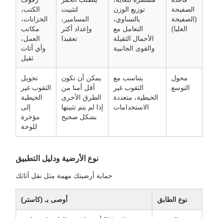
الصفيحة
توزيع الوزن
لتثبيت
الكتب،
(الصفيحة
بالتساوي،
المسامير،
الخزانات،
العليا)
التعامل مع
وإعداد أكثر
مكاتب
الأحمال الثقيلة
تعقيدا
العمل،
والقوى الجانبية
وأي أثاث
ثقيل
محول
يتناسب مع
يمكن أن تكون
تحويل
التوسع
الثقوب غير
أقل أمنا من
الثقوب غير
الخيطية، متعددة
الطرق الأخرى
الخيطية
الاستخدامات
إذا لم يتم تثبيتها
إلى
بشكل صحيح
مؤخرة
للوحة
نوع الأرضية ودليل التطبيق
حماية أرضيتك مهمة مثل نقل أثاثك
نوع الطابق
أوصى بـ (كاستر)