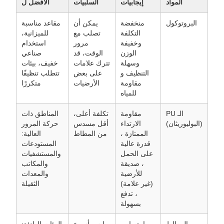
المواد
إيجابيات
السلبيات
الأفضل ل
البروتوكول
منخفضة
يمكن أن
مقاعد مناسبة
التكلفة
تصلب مع
للميزانية،
وخفيفة
مرور
استخدام
الوزن
الوقت، قد
صناعي
وسهلة
تترك علامات
خفيف، بيئات
التنظيف و
على بعض
تتطلب تنظيفًا
مقاومة
الأرضيات
متكررًا
للمياه
الـ PU
مقاومة
تكلفة أعلى،
المناطق ذات
(البوليوريثان)
الارتداء
أقل مسدس
حركة المرور
الممتازة ،
من المطاط
العالية:
قدرة عالية
المستودعات
على الحمل
والمستشفيات
، صديقة
والمكاتب
للأرضية
والمعدات
(غير علامة)
الثقيلة
، تدفع
بسهولة
المطاط
امتصاص
يلبس أسرع
البيئات الهادئة: