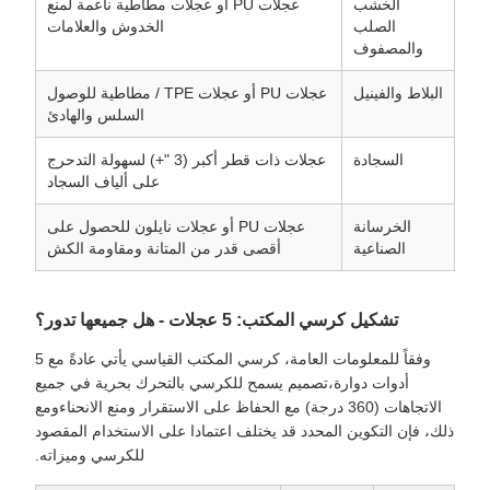
الخشب
عجلات PU أو عجلات مطاطية ناعمة لمنع
الصلب
الخدوش والعلامات
والمصفوف
البلاط والفينيل
عجلات PU أو عجلات TPE / مطاطية للوصول
السلس والهادئ
السجادة
عجلات ذات قطر أكبر (3 "+) لسهولة التدحرج
على ألياف السجاد
الخرسانة
عجلات PU أو عجلات نايلون للحصول على
الصناعية
أقصى قدر من المتانة ومقاومة الكش
تشكيل كرسي المكتب: 5 عجلات - هل جميعها تدور؟
وفقاً للمعلومات العامة، كرسي المكتب القياسي يأتي عادةً مع 5
أدوات دوارة،تصميم يسمح للكرسي بالتحرك بحرية في جميع
الاتجاهات (360 درجة) مع الحفاظ على الاستقرار ومنع الانحناءومع
ذلك، فإن التكوين المحدد قد يختلف اعتمادا على الاستخدام المقصود
للكرسي وميزاته.