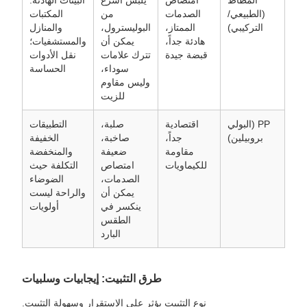
(الطبيعي/
الصدمات
من
المكتبات
التركيبي)
الممتاز،
البوليسترول،
والمنازل
هادئة جداً،
يمكن أن
والمستشفيات؛
قبضة جيدة
تترك علامات
نقل الأدوات
سوداء،
الحساسة
وليس مقاوم
للزيت
PP (البولي
اقتصادية
صلبة،
التطبيقات
بروبيلين)
جداً،
صاخبة،
الخفيفة
مقاومة
ضعيفة
والمنخفضة
للكيماويات
امتصاص
التكلفة حيث
الصدمات،
الضوضاء
يمكن أن
والراحة ليست
ينكسر في
أولويات
الطقس
البارد
طرق التثبيت: إيجابيات وسلبيات
نوع التثبيت يؤثر على الاستقرار وسهولة التثبيت.