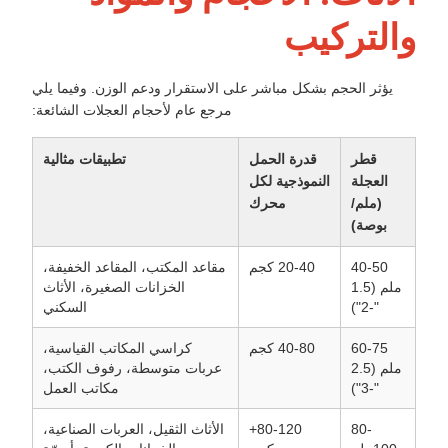
والتركيب
يؤثر الحجم بشكل مباشر على الاستقرار ودعم الوزن. وفيما يلي
مرجع عام لأحجام العجلات الشائعة:
قطر
قدرة الحمل
تطبيقات مثالية
العجلة
النموذجية لكل
(ملم/
محرك
بوصة)
40-50
20-40 كجم
مقاعد المكتب، المقاعد الخفيفة،
ملم (1.5
الخزانات الصغيرة، الأثاث
"-2")
السكني
60-75
40-80 كجم
كراسي المكاتب القياسية،
ملم (2.5
عربات متوسطة، رفوف الكتب،
"-3")
مكاتب العمل
80-
80-120+
الأثاث الثقيل، العربات الصناعية،