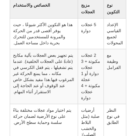
نوع
مزيج
الخصائص والاستخدام
التكوين
العجلات
الإعداد
5 عجلات
هذا هو التكوين الأكثر شيوعًا ، حيث
القياسي
دوارة
يوفر أقصى قدر من الحركة
لجميع
والمرونة للمستخدمين للتحرك
المحولات
بحرية داخل مساحة العمل.
مع
2 عجلات
يتم تجهيز بعض العجلات بآلية مكابح
وظيفة
مكبوتة + 3
(عادةً على العجلات الخلفية). عندما
الفرامل
عجلات
يتم تشغيلها ، يتم قفل الكرسي في
دوارة أو 1
مكانه ، مما يمنع الحركة غير
عجلة
المرغوب فيها.هذا مفيد بشكل خاص
مكبوتة + 4
عند الوقوف أو عند الحاجة إلى
عجلات
الاستقرار أثناء المهام.
دوارة
النظر
أرضيات
يتم اختيار مواد عجلات مختلفة بناءً
في نوع
صلبة (مثل
على نوع الأرضية لضمان حركة
الطابق
البلاط
سلسة وحماية سطح الأرض.
والخشب
الصلب):