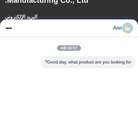
Manufacturing Co., Ltd.
البريد الإلكتروني
Ann
ann@industrialwheelcasters.com
10:57 AM
عنواننا
Good day, what product are you looking for?
العنوان
رقم 10، شارع الصناعة، مدينة شياولان، تشونغشان، قوانغدونغ، الصين،
528415
الهاتف
0086-133-2290-0984