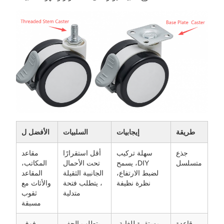
طريقة
إيجابيات
السلبيات
الأفضل ل
جذع
سهلة تركيب
أقل استقرارًا
مقاعد
متسلسل
DIY، يسمح
تحت الأحمال
المكاتب،
لضبط الارتفاع،
الجانبية الثقيلة
المقاعد
نظرة نظيفة
، يتطلب فتحة
والأثاث مع
متدلية
ثقوب
مسبقة
قاعدة
مستقرة للغاية،
يتطلب الحفر
رفوف