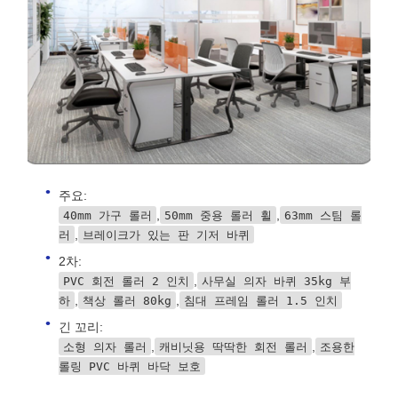
주요:
,
,
40mm 가구 롤러
50mm 중용 롤러 휠
63mm 스팀 롤
,
러
브레이크가 있는 판 기저 바퀴
2차:
,
PVC 회전 롤러 2 인치
사무실 의자 바퀴 35kg 부
,
,
하
책상 롤러 80kg
침대 프레임 롤러 1.5 인치
긴 꼬리:
,
,
소형 의자 롤러
캐비닛용 딱딱한 회전 롤러
조용한
롤링 PVC 바퀴 바닥 보호