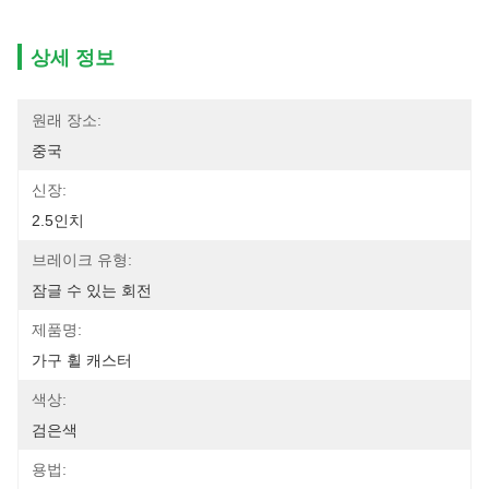
상세 정보
원래 장소:
중국
신장:
2.5인치
브레이크 유형:
잠글 수 있는 회전
제품명:
가구 휠 캐스터
색상:
검은색
용법: