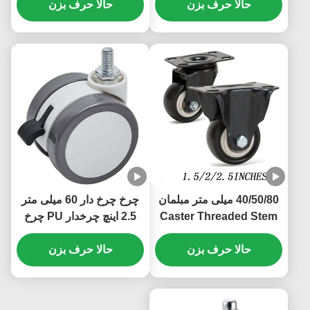
حالا حرف بزن
حالا حرف بزن
40/50/80 میلی متر مبلمان
چرخ چرخ دار 60 میلی متر
Caster Threaded Stem
2.5 اینچ چرخدار PU چرخ
Caster Wheel Pvc صندلی
های صندلی چرخدار فرنیچر
حالا حرف بزن
کوچک Casters 1/1.5/2 اینچ
حالا حرف بزن
دفتر دستگاه نور
دفتر کتاب قفسه تخت
کابینت