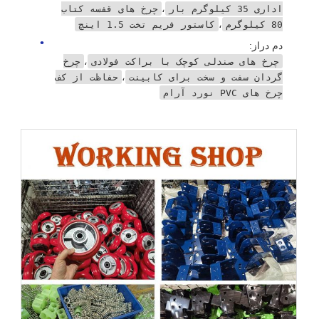
،
اداری 35 کیلوگرم بار
چرخ های قفسه کتاب
،
80 کیلوگرم
کاستور فریم تخت 1.5 اینچ
دم دراز:
،
چرخ های صندلی کوچک با براکت فولادی
چرخ
،
گردان سفت و سخت برای کابینت
حفاظت از کف
چرخ های PVC نورد آرام