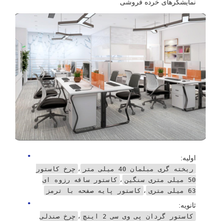
نمایشگرهای خرده فروشی
اولیه:
،
ریخته گری مبلمان 40 میلی متر
چرخ کاستور
،
50 میلی متری سنگین
کاستور ساقه رزوه ای
،
63 میلی متری
کاستور پایه صفحه با ترمز
ثانویه:
،
کاستور گردان پی وی سی 2 اینچ
چرخ صندلی