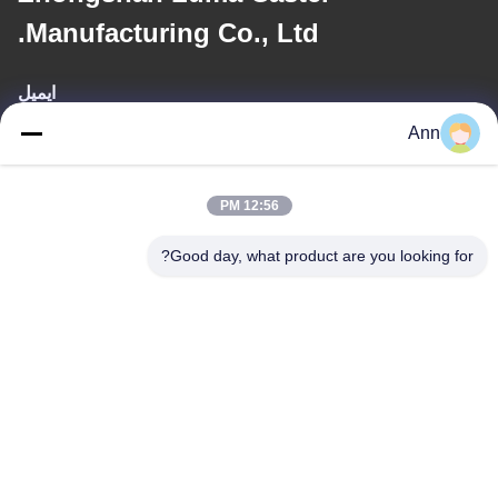
Manufacturing Co., Ltd.
ایمیل
Ann
ann@industrialwheelcasters.com
12:56 PM
آدرس ما
Good day, what product are you looking for?
آدرس
شماره 10، خیابان صنعتی، شهر شیائولان، ژونگشان، گوانگدونگ، چین،
528415
تلفن
0086-133-2290-0984