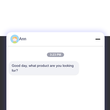
Ann
3:23 PM
우리 주소
Good day, what product are you looking 
주소
for?
중국 광둥성 중산시 샤오란진 공업대로 10호, 우편번
호 528415
Tel
86-133-2290-0984