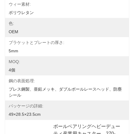
ウィー素材:
ポリウレタン
色:
OEM
ブラケットとプレートの厚さ:
5mm
MOQ:
4個
鋼の表面処理:
プレス鋼製、亜鉛メッキ、ダブルボールレースヘッド、防塵
シール
パッケージの詳細:
49×28.5×23.5cm
ボールベアリングヘビーデュー
ティ産業用キャスター、270-