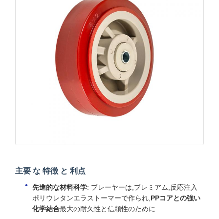
主要 な 特徴 と 利点
先進的な材料科学
: プレーヤーは,プレミアム,反応注入
ポリウレタンエラストーマーで作られ,
PPコアとの強い
化学結合
最大の耐久性と信頼性のために