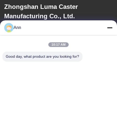
Zhongshan Luma Caster
Manufacturing Co., Ltd.
Ann
電子メール
ann@industrialwheelcasters.com
10:17 AM
Good day, what product are you looking for?
住所
住所
工業通り10号 シャオランタウン 州山 広東 528415
Tel
0086-133-2290-0984