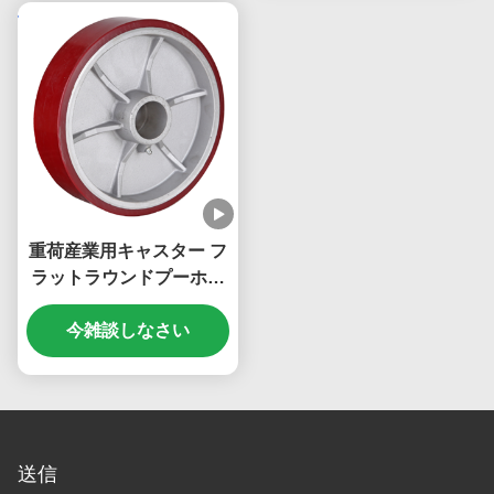
重荷産業用キャスター フ
ラットラウンドプーホイ
ール 鋳鉄コア ワイ 負荷
容量 270 kg から 1600
今雑談しなさい
kg
送信