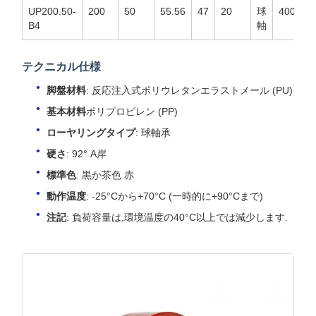
UP200.50-
200
50
55.56
47
20
球
400
B4
軸
テクニカル仕様
脚盤材料
: 反応注入式ポリウレタンエラストメール (PU)
基本材料
ポリプロピレン (PP)
ローヤリングタイプ
: 球軸承
硬さ
: 92° A岸
標準色
: 黒か茶色 赤
動作温度
: -25°Cから+70°C (一時的に+90°Cまで)
注記
: 負荷容量は,環境温度の40°C以上では減少します.