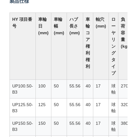
製品仕様
HY 項目番
車輪
車輪
ハブ
車
軸穴
ロ
負
号
日
幅
長さ
輪
(mm)
ー
荷
(mm)
(mm)
(mm)
コ
ヤ
容
ア
リ
量
権
ン
(kg)
利
グ
権
タ
利
イ
プ
UP100.50-
100
50
55.56
40
17
球
270
B3
軸
UP125.50-
125
50
55.56
40
17
球
320
B3
軸
UP150.50-
150
50
55.56
40
17
球
380
B3
軸