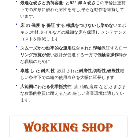
最適な硬さと負荷容量
: と
92° 岸 A 硬さ
この車輪は重荷
下での変形に優れた耐性を有し,平らな動作を維持して
います.
床 の 保護 を 保証 する
:
標識をつけないし染めない
エポ
キシ,木材,タイルなどの繊細な床を保護し メンテナンス
コストを削減します
スムーズかつ効率的な運用
統合された
球軸
保証する
ロー
リング抵抗が低い
設計が促進する一方で
低騒音操作
静か
な職場のために
卓越 し た 耐久 性
: 設計された
耐磨性,切断性,破裂性
厳
しい条件下で車輪の使用寿命を大幅に延長します
広範囲にわたる化学抵抗性
: 油,油脂,溶媒 など,さまざま
な攻撃的物質に耐えるため,厳しい産業環境に適してい
ます.