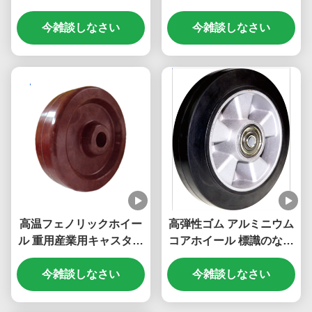
ーティ産業用キャスター
ムコアホイール 高負荷容
Pp コアホイール費用対
今雑談しなさい
今雑談しなさい
量 1100kg
効果の高い
高温フェノリックホイー
高弾性ゴム アルミニウム
ル 重用産業用キャスター
コアホイール 標識のない
導電性のない産業用キャ
重用産業用ホイール 負荷
今雑談しなさい
スター 300度
容量80kgから700kg
今雑談しなさい