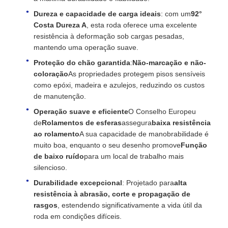
Dureza e capacidade de carga ideais
: com um
92°
Costa Dureza A
, esta roda oferece uma excelente
resistência à deformação sob cargas pesadas,
mantendo uma operação suave.
Proteção do chão garantida
:
Não-marcação e não-
coloração
As propriedades protegem pisos sensíveis
como epóxi, madeira e azulejos, reduzindo os custos
de manutenção.
Operação suave e eficiente
O Conselho Europeu
de
Rolamentos de esferas
assegura
baixa resistência
ao rolamento
A sua capacidade de manobrabilidade é
muito boa, enquanto o seu desenho promove
Função
de baixo ruído
para um local de trabalho mais
silencioso.
Durabilidade excepcional
: Projetado para
alta
resistência à abrasão, corte e propagação de
rasgos
, estendendo significativamente a vida útil da
roda em condições difíceis.