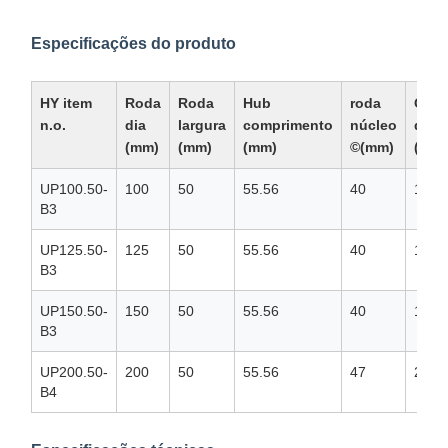
Especificações do produto
HY item
Roda
Roda
Hub
roda
Orifí
n.o.
dia
largura
comprimento
núcleo
de e
(mm)
(mm)
(mm)
©(mm)
(mm)
UP100.50-
100
50
55.56
40
17
B3
UP125.50-
125
50
55.56
40
17
B3
UP150.50-
150
50
55.56
40
17
B3
UP200.50-
200
50
55.56
47
20
B4