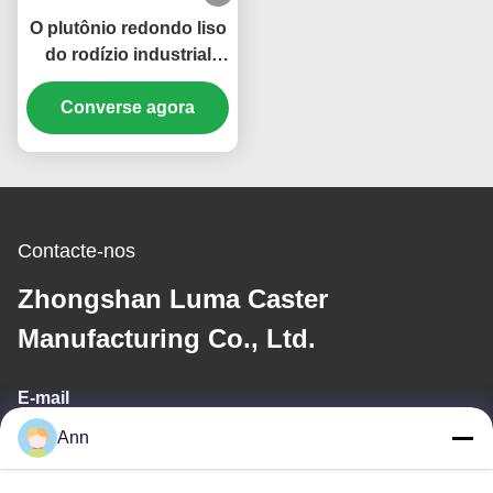
O plutônio redondo liso
do rodízio industrial
resistente roda a
capacidade de carga de
Converse agora
Whee do núcleo do
ferro fundido 270
quilogramas a 1600kg
Contacte-nos
Zhongshan Luma Caster
Manufacturing Co., Ltd.
E-mail
Ann
ann@industrialwheelcasters.com