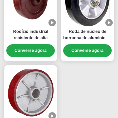
Rodízio industrial
Roda de núcleo de
resistente de alta
borracha de alumínio de
temperatura da roda
alta elasticidade sem
fenólica rodízios
Converse agora
marcação Capacidade
Converse agora
industriais não
de carga de rolos
condutores 300 graus
industriais pesados de
80 kg a 700 kg