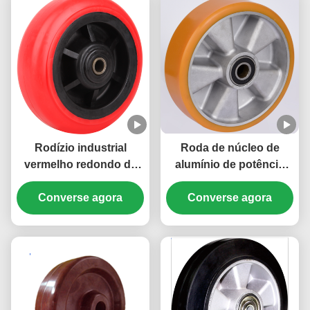
Rodízio industrial
Roda de núcleo de
vermelho redondo de
alumínio de potência
pouco peso da roda Pp
europeia Pu de carga
do peso médio Roda
Converse agora
Converse agora
pesada
industrial resistente do
núcleo dos Pp custo-
benefício