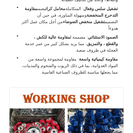
تشغيل سلس وفعال
: المتكاملة
محامل كرات
يضمن
مقاومة
التدحرج المنخفضة
وسهولة المناورة، في حين أن
التصميم
تشغيل منخفض الضوضاء
من أجل مكان عمل أكثر
هدوءاً
الصمود الاستثنائي
: مصممة ل
مقاومة عالية للكش ،
والقطع ، والتمزيق
، مما يزيد بشكل كبير من عمر خدمة
العجلة في ظروف صعبة.
مقاومة كيميائية واسعة
: مقاومة لمجموعة واسعة من
المواد العدوانية، بما في ذلك الزيوت والشحوم والمذيبات،
مما يجعلها مناسبة للظروف الصناعية القاسية.