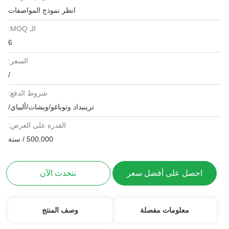
انظر نموذج المواصفات
الـ MOQ:
6
السعر:
/
شروط الدفع:
ترينيداد وتوباغو/ويشات/أليباي/
القدرة على العرض:
500,000 / سنة
احصل على أفضل سعر
نتحدث الآن
معلومات مفصلة
وصف المنتج