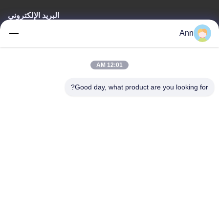
البريد الإلكتروني
Ann
ann@industrialwheelcasters.com
12:01 AM
عنواننا
Good day, what product are you looking for?
العنوان
رقم 10، شارع الصناعة، مدينة شياولان، تشونغشان، قوانغدونغ، الصين،
528415
الهاتف
0086-133-2290-0984
سياسة الخصوصية
|
خريطة الموقع