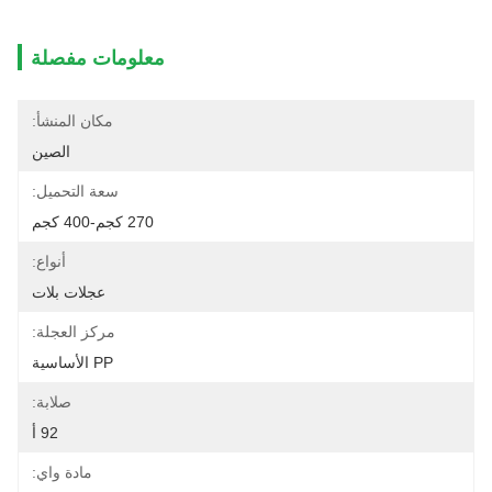
معلومات مفصلة
مكان المنشأ:
الصين
سعة التحميل:
270 كجم-400 كجم
أنواع:
عجلات بلات
مركز العجلة:
PP الأساسية
صلابة:
92 أ
مادة واي: