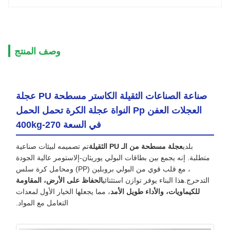
وصف المنتج
صناعة الصناعات الثقيلة الكاستر مسطحة PU عجلة
العجلات العفن Pp النواة عجلة الكرة تحمل الحمل
في السعة 270-400kg
بلدي
عجلة مسطحة من الـ PU الثقيلة
تم تصميمه لبيئات صناعية
متطلبة. إنه يجمع بين بطاقات البولي يوريثان-إلاستومر عالية الجودة
، مع قلب قوي من البولي بروبلين (PP) ومحامل كرة سلس
التدحرج.هذا البناء يوفر توازن استثنائي
الحفاظ على الأرض، المقاومة
للكيماويات، والأداء طويل الأمد
، مما يجعلها الخيار الأول لمعدات
التعامل مع المواد.