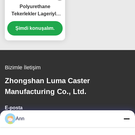
Polyurethane
Tekerlekler Lageriyle
Daha Büyük Ekstra Ağır
Görevli Top Çarkı Çelik
Şimdi konuşalım.
Tekerlek Tek 6 "Plat
Çarkı Hareketli
Tekerlekler
Bizimle İletişim
Zhongshan Luma Caster
Manufacturing Co., Ltd.
E-posta
Ann
ann@industrialwheelcasters.com