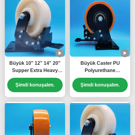
Büyük 10" 12" 14" 20"
Büyük Caster PU
Supper Extra Heavy
Polyurethane
Duty Ball Caster çelik
Tekerlekler Lageri
frenler rulmanlı naylon
Şimdi konuşalım.
Ekstra Ağır Görevli Top
Şimdi konuşalım.
tekerlekler tek 6"
Caster 8 "Plat Castors
Castors montaj hatları
Hareketli Ağır Görevli
Kapı Tekerlekleri