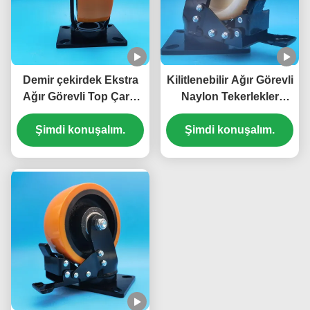
Demir çekirdek Ekstra
Kilitlenebilir Ağır Görevli
Ağır Görevli Top Çarkı
Naylon Tekerlekler
Çelik Tek Tek 5 inç Çelik
Akşam Yemeği Ekstra
Plaka Çarkı Kilitlenebilir
Şimdi konuşalım.
Ağır Görevli Çekirdekler
Şimdi konuşalım.
Vuruş sabitlenir Döner
Top Çekirdek Çelik Fren
Hareketli Tekerlekler
Tek 8 "Çekirdekler
Ağır Mobilya
Montaj Hatları