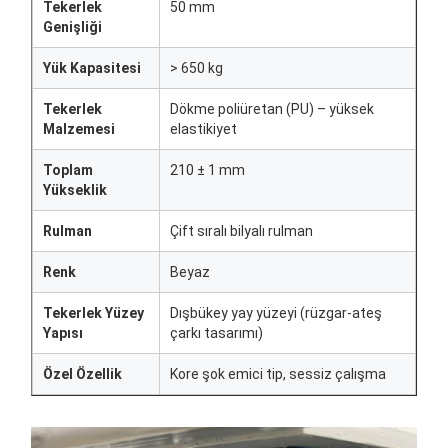
Tekerlek
50 mm
Genişliği
Yük Kapasitesi
> 650 kg
Tekerlek
Dökme poliüretan (PU) – yüksek
Malzemesi
elastikiyet
Toplam
210 ± 1 mm
Yükseklik
Rulman
Çift sıralı bilyalı rulman
Renk
Beyaz
Tekerlek Yüzey
Dışbükey yay yüzeyi (rüzgar-ateş
Yapısı
çarkı tasarımı)
Özel Özellik
Kore şok emici tip, sessiz çalışma