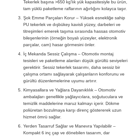
Tekerlek başına >650 kg'lık yük kapasitesiyle bu ürün,
tam yüklü paketleme raflarının ağırlığını kolayca taşır.
Şok Emme Parçaları Korur – Yüksek esnekliğe sahip
PU tekerlek ve dışbükey kavisli yüzey, darbeleri ve
titreşimleri emerek taşıma sırasında hassas otomotiv
bileşenlerinin (örneğin boyalı yüzeyler, elektronik
parçalar, cam) hasar görmesini önler.
İç Mekanda Sessiz Çalışma – Otomotiv montaj
tesisleri ve paketleme alanları düşük gürültü seviyeleri
gerektirir. Sessiz tekerlek tasarımı, daha sessiz bir
çalışma ortamı sağlayarak çalışanların konforunu ve
gürültü düzenlemelerine uyumu artırır.
Kimyasallara ve Yağlara Dayanıklılık – Otomotiv
ambalajları genellikle yağlayıcılara, soğutuculara ve
temizlik maddelerine maruz kalmayı içerir. Dökme
poliüretan bozulmaya karşı direnç göstererek uzun
hizmet ömrü sağlar.
Yerden Tasarruf Sağlar ve Manevra Yapılabilir –
Kompakt 6 inç çap ve dönebilen tasarım, dar