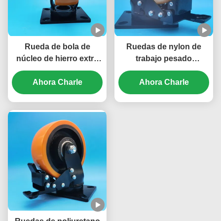
Rueda de bola de
Ruedas de nylon de
núcleo de hierro extra
trabajo pesado
resistente, rueda de
bloqueable Supper
acero, placa de acero
Ahora Charle
ruedas de trabajo extra
Ahora Charle
de 5 pulgadas, ruedas
pesadas ruedas de
con bloqueo, tornillo
ruedas de ruedas de
giratorio, ruedas
acero de acero de acero
móviles para muebles
de acero de acero de
pesados
acero de acero de acero
de acero de acero de
acero de acero de acero
de acero de acero de
acero de acero de acero
de acero de acero de
acero de acero de acero