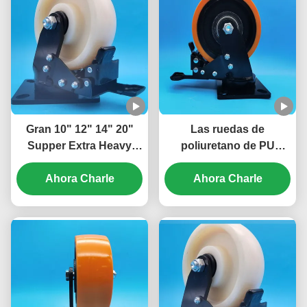
Gran 10" 12" 14" 20"
Las ruedas de
Supper Extra Heavy
poliuretano de PU
Duty Ball Caster Freno
grandes rodamientos
de acero ruedas de
Ahora Charle
de carga extra pesada
Ahora Charle
nylon con rodamientos
de la bola de la rueda de
Singel 6" rodillos líneas
la placa de 8 pulgadas
de montaje
rodadores de
movimiento de ruedas
de la puerta de la carga
pesada