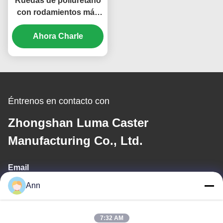
Ruedas de poliuretano
de acero de acero de
con rodamientos más
acero de acero de acero
grandes rueda de acero
de acero de acero de
de rueda de acero de
Ahora Charle
acero
rueda de acero de
rueda de acero de
rueda de acero de
rueda de acero de
rueda de acero de
Éntrenos en contacto con
rueda de acero
Zhongshan Luma Caster
Manufacturing Co., Ltd.
Email
Ann
ann@industrialwheelcasters.com
7:32 AM