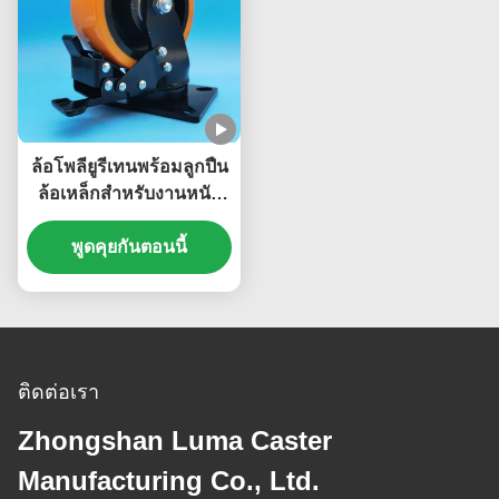
ล้อโพลียูรีเทนพร้อมลูกปืน
ล้อเหล็กสำหรับงานหนัก
พิเศษ ขนาดใหญ่ ล้อเดี่ยว
6 นิ้ว ล้อติดแผ่น ล้อ
พูดคุยกันตอนนี้
เคลื่อนที่
ติดต่อเรา
Zhongshan Luma Caster
Manufacturing Co., Ltd.