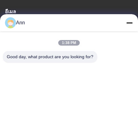
อีเมล
Ann
ann@industrialwheelcasters.com
1:38 PM
ที่อยู่ของเรา
Good day, what product are you looking for?
ที่อยู่
เลขที่ 10, ถนนอุตสาหกรรม, เมือง Xiaolan, Zhongshan, กวางตอง,
จีน, 528415
โทรศัพท์
0086-133-2290-0984
นโยบายความเป็นส่วนตัว
|
แผนผังเว็บไซต์