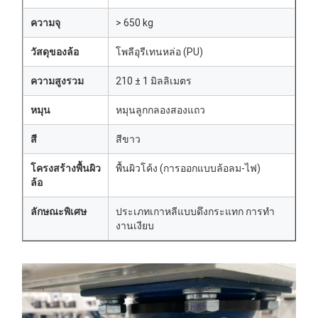
ความจุ
> 650 kg
วัสดุของล้อ
โพลีอุรีเทนหล่อ (PU)
ความสูงรวม
210 ± 1 มิลลิเมตร
หมุน
หมุนลูกกลองสองแถว
สี
สีขาว
โครงสร้างพื้นผิว
พื้นผิวโค้ง (การออกแบบล้อลม-ไฟ)
ล้อ
ลักษณะพิเศษ
ประเภทเกาหลีแบบดึงกระแทก การทํา
งานเงียบ