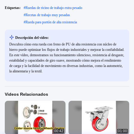
Etiquetas:
#
Ruedas de ricino de trabajo extra pesado
#
Recetas de trabajo muy pesadas
#
Rueda para portón de alta resistencia
Descripción del vídeo:
Descubra cómo esta rueda con freno de PU de alta resistencia con núcleo de
hierro puede optimizar los flujos de trabajo industriales y mejorar la confiabilidad.
En este vídeo, demostramos su funcionamiento silencioso, resistencia al desgaste,
estabilidad y capacidades de giro suave, mostrando cómo mejora el rendimiento
de carga y la facilidad de movimiento en diversas industrias, como la automotriz,
la alimentaria y la textil.
Videos Relacionados
00:42
01:00