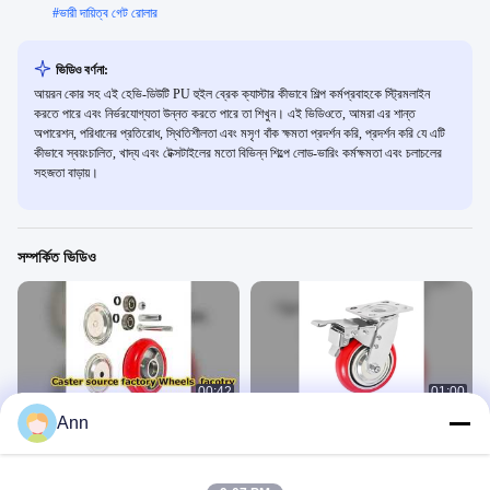
#
ভারী দায়িত্ব গেট রোলার
ভিডিও বর্ণনা:
আয়রন কোর সহ এই হেভি-ডিউটি ​​PU হুইল ব্রেক ক্যাস্টার কীভাবে শিল্প কর্মপ্রবাহকে স্ট্রিমলাইন
করতে পারে এবং নির্ভরযোগ্যতা উন্নত করতে পারে তা শিখুন। এই ভিডিওতে, আমরা এর শান্ত
অপারেশন, পরিধানের প্রতিরোধ, স্থিতিশীলতা এবং মসৃণ বাঁক ক্ষমতা প্রদর্শন করি, প্রদর্শন করি যে এটি
কীভাবে স্বয়ংচালিত, খাদ্য এবং টেক্সটাইলের মতো বিভিন্ন শিল্পে লোড-ভারিং কর্মক্ষমতা এবং চলাচলের
সহজতা বাড়ায়।
সম্পর্কিত ভিডিও
00:42
01:00
Ann
ঢালাই উৎস কারখানা চাকার কারখানা
শিল্প ভারী দায়িত্ব ঢালাই চাকা castors
নতুন
ভারী কাজে ব্যবহৃত চাকাগুলো
May 14, 2026
May 14, 2026