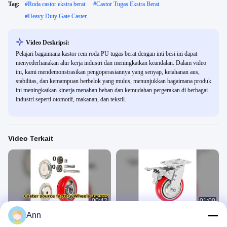
Tag:
#
Roda castor ekstra berat
#
Castor Tugas Ekstra Berat
#
Heavy Duty Gate Caster
Video Deskripsi:
Pelajari bagaimana kastor rem roda PU tugas berat dengan inti besi ini dapat
menyederhanakan alur kerja industri dan meningkatkan keandalan. Dalam video
ini, kami mendemonstrasikan pengoperasiannya yang senyap, ketahanan aus,
stabilitas, dan kemampuan berbelok yang mulus, menunjukkan bagaimana produk
ini meningkatkan kinerja menahan beban dan kemudahan pergerakan di berbagai
industri seperti otomotif, makanan, dan tekstil.
Video Terkait
00:42
01:00
Ann
Pabrik roda sumber kastor
kastor roda tugas berat industri
Baru
Roda Berat