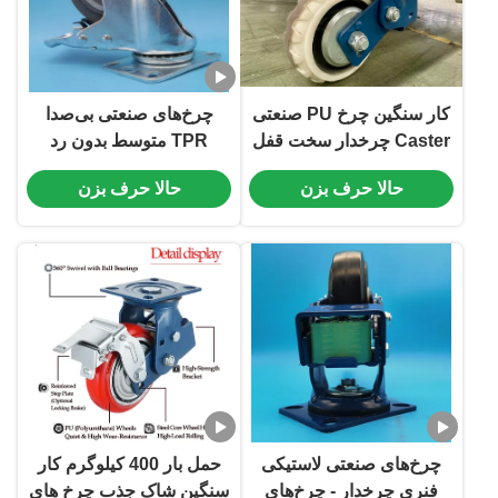
کار سنگین چرخ PU صنعتی
چرخ‌های صنعتی بی‌صدا
Caster چرخدار سخت قفل
TPR متوسط بدون رد
بهار باردار Caster 6 اینچ
چرخ‌های سبک ترولی‌ها
حالا حرف بزن
حالا حرف بزن
خط مونتاژ بسته بندی خودرو
چرخ‌های مبلمان
چرخ‌های صنعتی لاستیکی
حمل بار 400 کیلوگرم کار
فنری چرخدار - چرخ‌های
سنگین شاک جذب چرخ های