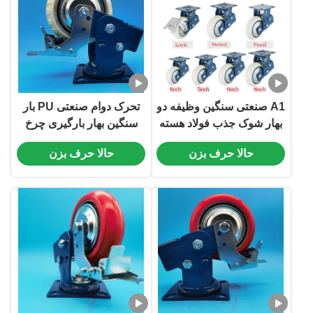
A1 صنعتی سنگین وظیفه دو
تحرک دوام صنعتی PU بار
بهار شوک جذب فولاد هسته
سنگین بهار بارگیری چرخ
پلیوریتان سخت Caster
های ریستور تک 4 "درهای
حالا حرف بزن
حالا حرف بزن
4''Glossy حمل سنگین
چرخدار سخت