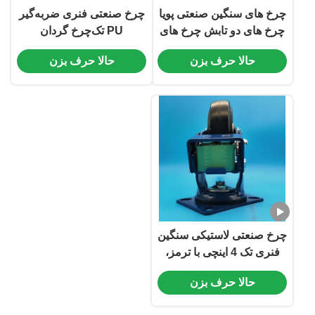
چرخ های سنگین صنعتی پویا
چرخ صنعتی فنری ضربه‌گیر
چرخ های دو تابش چرخ های
PU تک‌چرخ گردان
حمل بار آهن هسته واحد
قفل‌شونده 8 اینچی تجهیزات
حالا حرف بزن
حالا حرف بزن
چرخ های 4 اینچی ابزار حمل
حمل و نقل خودکار
و نقل بار بندر
چرخ صنعتی لاستیکی سنگین
فنری تک 4 اینچی با ترمز،
ثابت و گردان برای انبارداری
حالا حرف بزن
و لجستیک