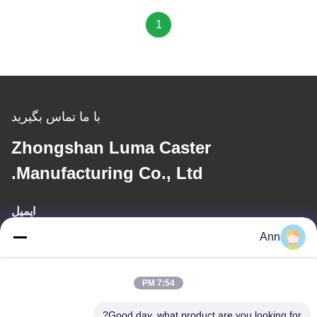
1
با ما تماس بگیرید
Zhongshan Luma Caster
Manufacturing Co., Ltd.
ایمیل
Ann
ann@industrialwheelcasters.com
7:54 PM
آدرس ما
Good day, what product are you looking for?