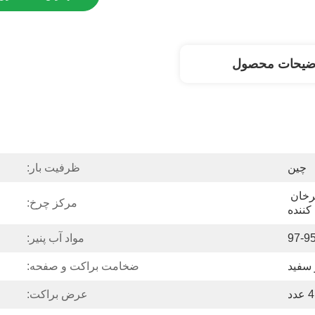
ضیحات محصول
چین
ظرفیت بار:
چرخان، سفت و سخت، چرخان 
مرکز چرخ:
کننده
مواد آب پنیر:
سفید
ضخامت براکت و صفحه:
4 عدد
عرض براکت: