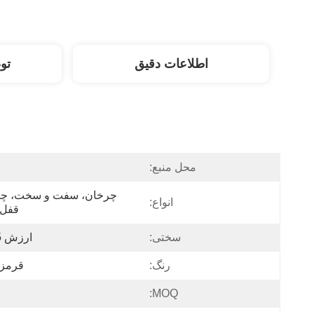
اطلاعات دقیق
تو
محل منبع:
انواع:
قفل 
سختی:
ارزش 95-97
رنگ:
قرمز 
MOQ: