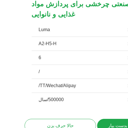
نعتی چرخشی برای پردازش مواد
غذایی و نانوایی
Luma
A2-H5-H
6
/
TT/Wechat/Alipay/
500000/سال
بدست بیار
حالا حرف بزن