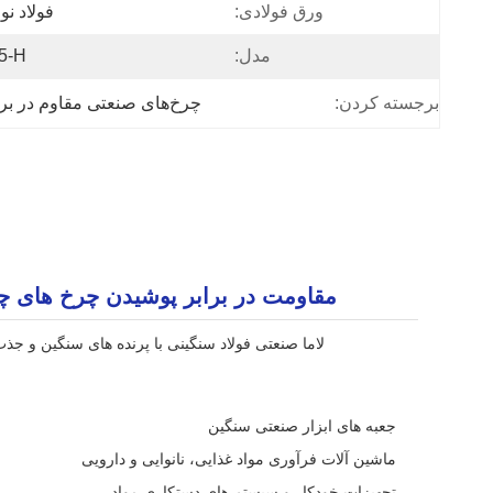
ورق فولادی:
فولاد نو
مدل:
5-H
برجسته کردن:
چرخ‌های صنعتی مقاوم در برابر سایش و غیر لکه‌دار
مقاومت در برابر پوشیدن چرخ های چرخدار سنگین PU بهار Castor بدون علامت گذاری چرخدار صنعت
لاما صنعتی فولاد سنگینی با پرنده های سنگین و جذب شوک هسته پلیوریتان 5 اینچ چرخ تک با ترمز چرخدار دوامداربهینه سازی شده 
جعبه های ابزار صنعتی سنگین
ماشین آلات فرآوری مواد غذایی، نانوایی و دارویی
تجهیزات خودکار و سیستم های دستکاری مواد