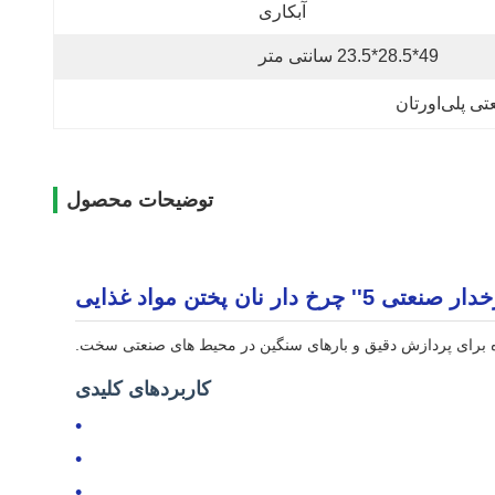
آبکاری
49*28.5*23.5 سانتی متر
لی‌اورتان
توضیحات محصول
کاربردهای کلیدی