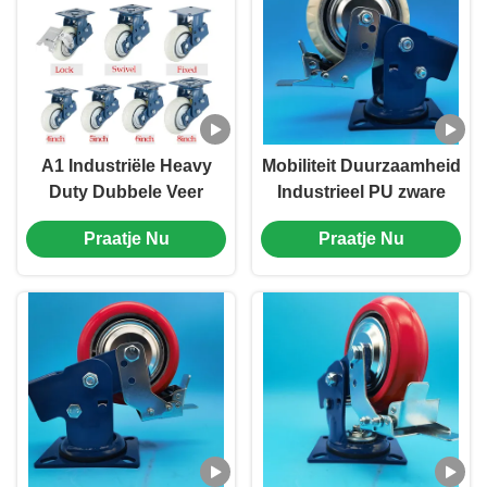
A1 Industriële Heavy
Mobiliteit Duurzaamheid
Duty Dubbele Veer
Industrieel PU zware
Schokabsorberende
veergeladen lagers
Praatje Nu
Praatje Nu
Stalen Kern
Castor wielen Single 4"
Polyurethaan Stijve
stijve draaiende poorten
Zwenkwiel 4'' Soepele
Zware Transport