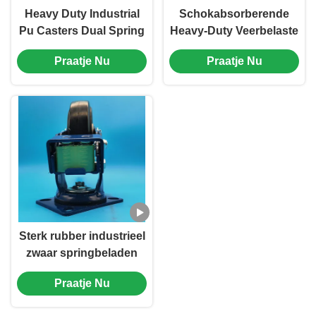
Heavy Duty Industrial
Schokabsorberende
Pu Casters Dual Spring
Heavy-Duty Veerbelaste
Load Bearing Wheels
Zwenkwiel PU Wielen
Praatje Nu
Praatje Nu
Iron Core Singel
Enkel Zwenkwiel
Castors 4" Harbour
Vergrendelbaar 8''
Freight Tools Casters
Transport
Geautomatiseerde
Apparatuur
Sterk rubber industrieel
zwaar springbeladen
wielwielen enkel 4"
Praatje Nu
remmen stijf draaiend
voor opslag logistiek