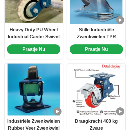
Heavy Duty PU Wheel
Stille Industriële
Industrial Caster Swivel
Zwenkwielen TPR
Rigid Lockable Spring
Medium Niet-strepende
Praatje Nu
Praatje Nu
Loaded Caster 6 Inches
Zwenkwielen Lichte
Automotive Packaging
Trolleys
Assembly Line
Meubelzwenkwielen
Industriële Zwenkwielen
Draagkracht 400 kg
Rubber Veer Zwenkwiel
Zware