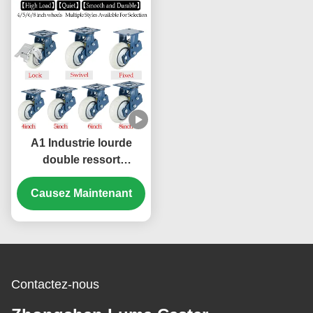
A1 Industrie lourde
double ressort
absorbant les chocs du
Causez Maintenant
noyau en acier
polyuréthane rouleau
rigide 4''Smooth
transport de charge
lourde
Contactez-nous