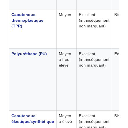
Caoutchouc
Moyen
Excellent
Bien
thermoplastique
(intrinsèquement
(TPR)
non marquant)
Polyuréthane (PU)
Moyen
Excellent
Excelle
à très
(intrinsèquement
élevé
non marquant)
Caoutchouc
Moyen
Excellent
Bien
élastique/synthétique
à élevé
(intrinsèquement
non marquant)