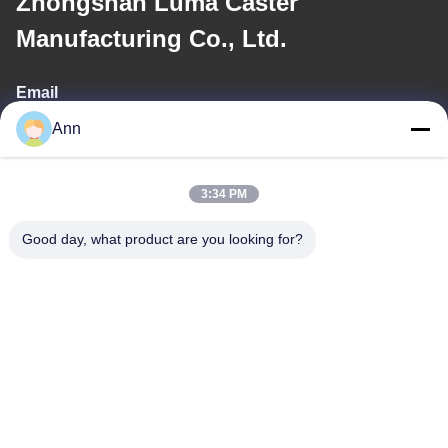
Zhongshan Luma Caster
Manufacturing Co., Ltd.
Email
Ann
ann@industrialwheelcasters.com
3:34 PM
Notre adresse
Good day, what product are you looking for?
Adresse
Il a été établi qu'il s'agissait d'un produit fabriqué à partir d'une
base de données de l'industrie chinoise.
Téléphone
0086-133-2290-0984