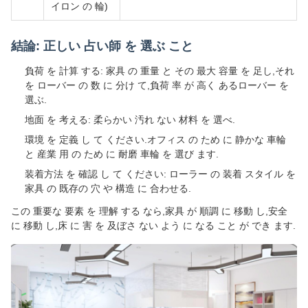
イロン の 輪)
結論: 正しい 占い師 を 選ぶ こと
負荷 を 計算 する: 家具 の 重量 と その 最大 容量 を 足し,それ
を ローバー の 数 に 分け て,負荷 率 が 高く あるローバー を
選ぶ.
地面 を 考える: 柔らかい 汚れ ない 材料 を 選べ.
環境 を 定義 し て ください.オフィス の ため に 静かな 車輪
と 産業 用 の ため に 耐磨 車輪 を 選び ます.
装着方法 を 確認 し て ください: ローラー の 装着 スタイル を
家具 の 既存の 穴 や 構造 に 合わせる.
この 重要な 要素 を 理解 する なら,家具 が 順調 に 移動 し,安全
に 移動 し,床 に 害 を 及ぼさ ない よう に なる こと が でき ます.