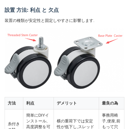
設置 方法: 利点 と 欠点
装置の種類が安定性と固定しやすさに影響します.
方法
利点
デメリット
最良の為
簡単にDIYイ
事務用椅
ンストール,
横の重荷下では安定
子,便座,前
糸付き
高度調整を可
性が低下し,スレッド
もって穴