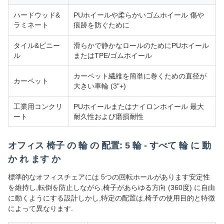
ハードウッド&
PUホイールや柔らかいゴムホイール 傷や
ラミネート
痕跡を防ぐために
タイル&ビニー
滑らかで静かなロールのためにPUホイール
ル
またはTPE/ゴムホイール
カーペット繊維を簡単に巻くための直径が
カーペット
大きい車輪 (3"+)
工業用コンクリ
PUホイールまたはナイロンホイール 最大
ート
耐久性および磨損耐性
オフィス 椅子 の 輪 の 配置: 5 輪 - すべて 輪 に 動
か れ ます か
標準的なオフィスチェアには 5つの回転ホールがあります安定性
を維持し,転倒を防止しながら,椅子があらゆる方向 (360度) に自由
に動くようにする設計しかし,特定の配置は,椅子の使用目的と特徴
によって異なります.