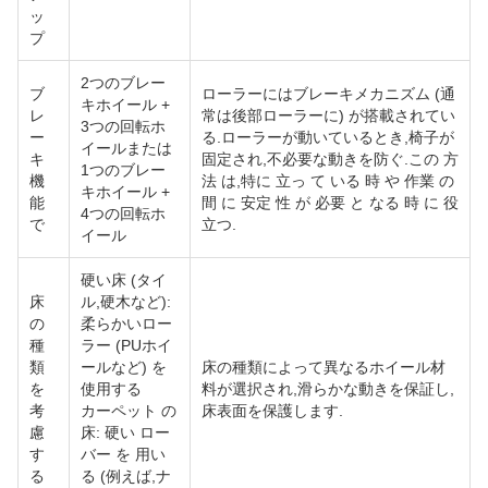
ッ
プ
2つのブレー
ブ
ローラーにはブレーキメカニズム (通
キホイール +
レ
常は後部ローラーに) が搭載されてい
3つの回転ホ
ー
る.ローラーが動いているとき,椅子が
イールまたは
キ
固定され,不必要な動きを防ぐ.この 方
1つのブレー
機
法 は,特に 立っ て いる 時 や 作業 の
キホイール +
能
間 に 安定 性 が 必要 と なる 時 に 役
4つの回転ホ
で
立つ.
イール
硬い床 (タイ
床
ル,硬木など):
の
柔らかいロー
種
ラー (PUホイ
類
ールなど) を
床の種類によって異なるホイール材
を
使用する
料が選択され,滑らかな動きを保証し,
考
カーペット の
床表面を保護します.
慮
床: 硬い ロー
す
バー を 用い
る
る (例えば,ナ