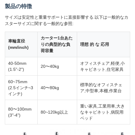
製品の特徴
サイズは安定性と重量サポートに直接影響する.以下は一般的なカ
スターサイズに関する一般的な参照:
カーター1台あた
車輪直径
りの典型的な負
理想 的 な 応用
(mm/inch)
荷容量
40-50mm
オフィスチェア,軽便,小
20〜40kg
(1.5"-2")
キャビネット,住宅家具
60~75mm
標準的なオフィスチェ
(2.5インチ~3
40〜80kg
ア,中型車,本棚,作業台
インチ)
重い家具,工業用車,大き
80〜100mm
80~120kg以上
なキャビネット,病院用
(3"-4")
ベッド