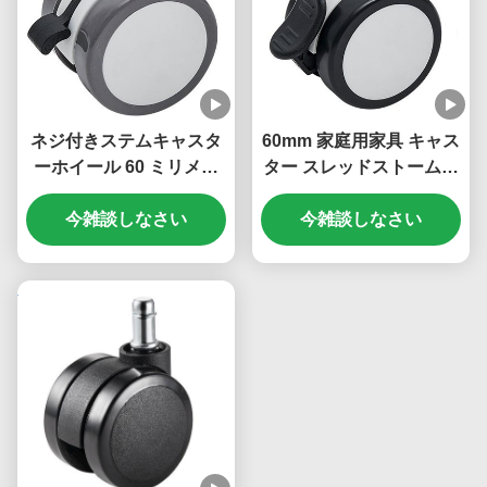
ネジ付きステムキャスタ
60mm 家庭用家具 キャス
ーホイール 60 ミリメー
ター スレッドストームベ
トル 2.5 インチスイベル
ースプレート ロック可能
PU ゴムキャスター椅子
今雑談しなさい
なキャスターホイール オ
今雑談しなさい
の車輪家具オフィス照明
フィス 小本棚 ベッドキャ
装置
ビネット