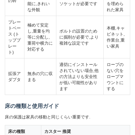
の幹
能に,きれい
ソケットが必要です
を埋めら
な外観
れた家具
プレー
極めて安定
トベー
本棚,キャ
し,重量を均
ボルトの設置のため
ス (ト
ビネット,
等に分配し,
に掘削が必要で,より
ッププ
作業台,重
重荷や横力に
複雑な設定です
レー
い家具
対応する
ト)
適切にインストール
ロープの
されていない場合,他
ない穴を
拡張ア
無糸の穴に収
の方法よりも安全性
ロープマ
ダプタ
まる
が低い可能性があり
ウントに
ます
する
床の種類と使用ガイド
床の保護は家具の移動と同じくらい重要です.
床の種類
カスター 推奨