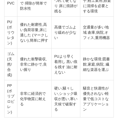
つれて硬くな
子,軽工業用,頻繁
PVC
で 掃除が簡単で
り 床に痕跡が
に清掃を必要と
防水性
残る
する環境
PU
優れた耐磨性,高
(ポ
高価でゴムよ
交通量が多い地
い負荷容量,床に
リウ
り緩めが少な
域:倉庫,病院,オ
適した (マークし
レタ
い
フィス,重用機器
ない),簡単に押す
ン)
ゴム
PUより早く
(天
優れた衝撃吸収,
静かな環境:図書
着用し 黒い痕
然/
非常に静かで,良
館,家庭,病院; 繊
を残す 油に耐
合
い握り
細な楽器を運ぶ
えない
成)
PP
硬い,騒々し
騒音と快適性が
(ポ
非常に経済的で
い,ショック吸
優先されない軽
リプ
化学物質に耐え
収が悪い,寒い
量で低コストな
ロピ
る
天候で破裂す
アプリケーショ
レ
る
ン
ン)