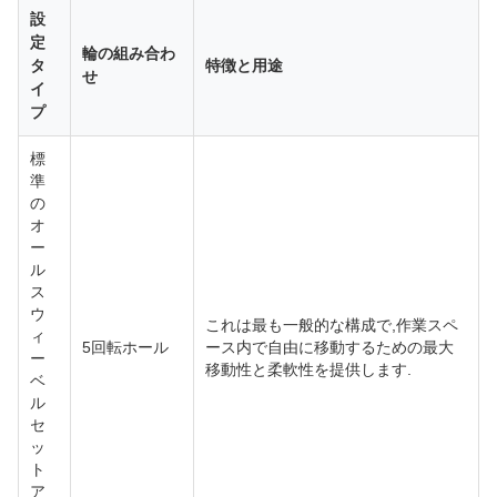
設
定
輪の組み合わ
タ
特徴と用途
せ
イ
プ
標
準
の
オ
ー
ル
ス
ウ
これは最も一般的な構成で,作業スペ
ィ
5回転ホール
ース内で自由に移動するための最大
ー
移動性と柔軟性を提供します.
ベ
ル
セ
ッ
ト
ア