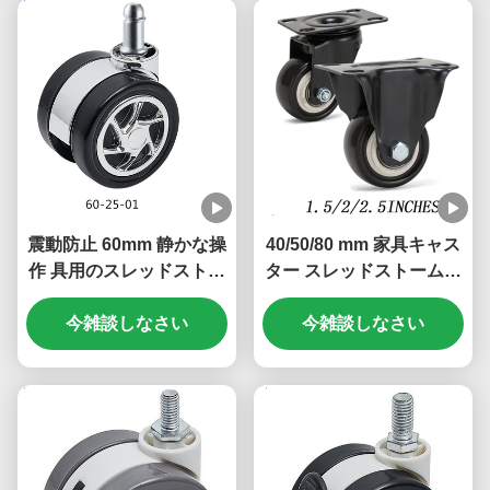
震動防止 60mm 静かな操
40/50/80 mm 家具キャス
作 具用のスレッドストー
ター スレッドストームキ
ムキャスターホイール
ャスターホイール PVC
今雑談しなさい
小椅子キャスター 1/1.5/2
今雑談しなさい
インチ オフィス本棚 ベッ
ドキャビネット