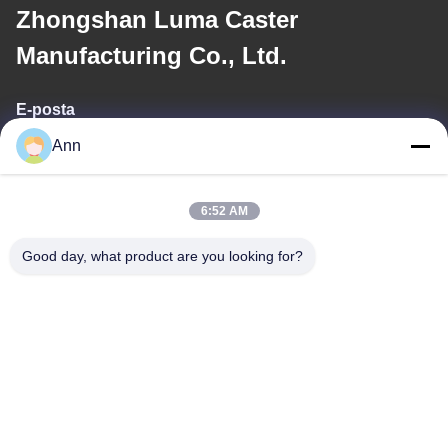
Zhongshan Luma Caster
Manufacturing Co., Ltd.
E-posta
Ann
ann@industrialwheelcasters.com
6:52 AM
Adresimiz
Good day, what product are you looking for?
Adres
No. 10, Endüstri Bulvarı, Xiaolan Town, Zhongshan, Guangdong,
Çin, 528415
Tel
0086-133-2290-0984