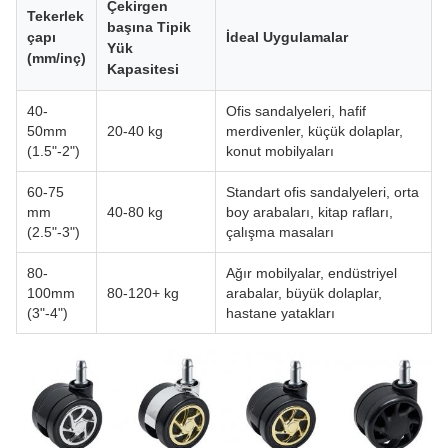
Çekirgen
Tekerlek
başına Tipik
çapı
İdeal Uygulamalar
Yük
(mm/inç)
Kapasitesi
40-
Ofis sandalyeleri, hafif
50mm
20-40 kg
merdivenler, küçük dolaplar,
(1.5"-2")
konut mobilyaları
60-75
Standart ofis sandalyeleri, orta
mm
40-80 kg
boy arabaları, kitap rafları,
(2.5"-3")
çalışma masaları
80-
Ağır mobilyalar, endüstriyel
100mm
80-120+ kg
arabalar, büyük dolaplar,
(3"-4")
hastane yatakları