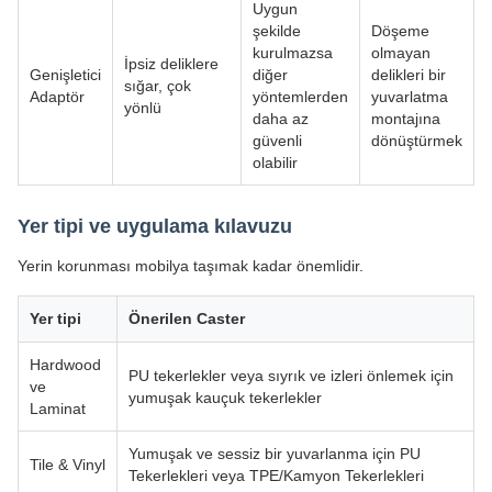
Uygun
şekilde
Döşeme
kurulmazsa
olmayan
İpsiz deliklere
Genişletici
diğer
delikleri bir
sığar, çok
Adaptör
yöntemlerden
yuvarlatma
yönlü
daha az
montajına
güvenli
dönüştürmek
olabilir
Yer tipi ve uygulama kılavuzu
Yerin korunması mobilya taşımak kadar önemlidir.
Yer tipi
Önerilen Caster
Hardwood
PU tekerlekler veya sıyrık ve izleri önlemek için
ve
yumuşak kauçuk tekerlekler
Laminat
Yumuşak ve sessiz bir yuvarlanma için PU
Tile & Vinyl
Tekerlekleri veya TPE/Kamyon Tekerlekleri