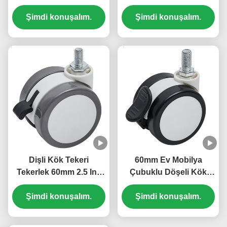
Dişli Kök Teker
Çubuk Çarkı Pvc Küçük
Şimdi konuşalım.
Tekerleği
Sandalye Çubukları
Şimdi konuşalım.
1/1.5/2 Inç Ofis Kitaplık
Yatak Dolabı
Dişli Kök Tekeri
60mm Ev Mobilya
Tekerlek 60mm 2.5 Inç
Çubuklu Döşeli Kök
Döner PU Kauçuk
taban levhası
Şimdi konuşalım.
Tekeri Sandalye
Kilitlenebilir Çubuklu
Şimdi konuşalım.
Tekerlekleri Mobilya Ofis
Tekerlek Ofis Küçük
Işık Cihazı
Kitaplık Yatak Dolabı