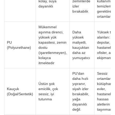
kolay, suya
zeminlerde
kullanım, s
dayanıklı
izler
temizleme
bırakabilir.
gerektiren
ortamlar
Mükemmel
aşınma direnci,
Daha
Yüksek traf
yüksek yük
yüksek
alanları:
PU
kapasitesi, zemin
maliyetli,
depolar,
(Polyurethane)
dostu
kauçuktan
hastaneler,
(işaretlenmeyen),
daha az
ofisler, ağır
kolayca
yumuşatıcı
ekipmanlar
itmektedir
PU'dan
Sessiz
daha hızlı
ortamlar:
Üstün şok
yıpranır,
kütüphanel
Kauçuk
emicilik, çok
siyah izler
evler,
(Doğal/Sentetik)
sessiz, iyi
bırakabilir,
hastaneler
tutunma
yağa
hassas
dayanıklı
aletlerin
değil.
taşınması