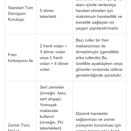
alanı içinde serbestçe
Standart Tüm
5 döner
hareket etmeleri için
Dönüşüm
tekerlekli
maksimum hareketlilik ve
Kuruluşu
esneklik sağlayan en
yaygın yapılandırmadır.
Bazı ruller bir fren
2 frenli volan +
mekanizması ile
3 döner volan
donatılmıştır (genellikle
Fren
veya 1 frenli
arka rullerde).Bu,
fonksiyonu ile
volan + 4 döner
özellikle ayaktayken veya
volan
görevler sırasında istikrar
gerektirdiğinde yararlıdır..
Sert zeminler
(örneğin, karo,
sert ahşap):
Yumuşak
makaralar
Düzenli hareketin
kullanın
sağlanması ve zemin
(örneğin, PU
Zemin Türü
yüzeyinin korunması için
tekerlekleri)