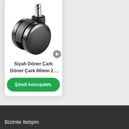
Siyah Döner Çark
Döner Çark 60mm 2.5
Inç Döner PU Kauçuk
Çark Ofis Sandalyesi
Şimdi konuşalım.
Bizimle İletişim