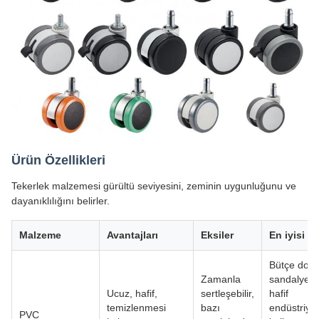
Ürün Özellikleri
Tekerlek malzemesi gürültü seviyesini, zeminin uygunluğunu ve
dayanıklılığını belirler.
Malzeme
Avantajları
Eksiler
En iyisi
Bütçe dost
Zamanla
sandalyeler
Ucuz, hafif,
sertleşebilir,
hafif
temizlenmesi
bazı
endüstriyel
PVC