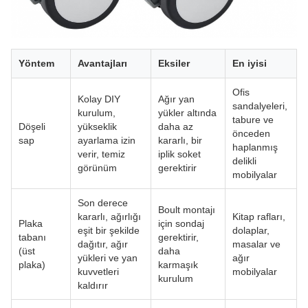
Yöntem
Avantajları
Eksiler
En iyisi
Ofis
Kolay DIY
Ağır yan
sandalyeleri,
kurulum,
yükler altında
tabure ve
Döşeli
yükseklik
daha az
önceden
sap
ayarlama izin
kararlı, bir
haplanmış
verir, temiz
iplik soket
delikli
görünüm
gerektirir
mobilyalar
Son derece
Boult montajı
kararlı, ağırlığı
Kitap rafları,
Plaka
için sondaj
eşit bir şekilde
dolaplar,
tabanı
gerektirir,
dağıtır, ağır
masalar ve
(üst
daha
yükleri ve yan
ağır
plaka)
karmaşık
kuvvetleri
mobilyalar
kurulum
kaldırır