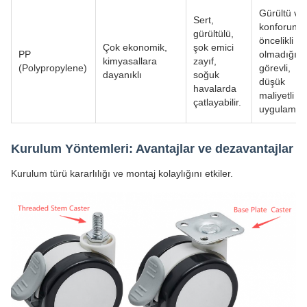
Gürültü ve
Sert,
konforun
gürültülü,
öncelikli
Çok ekonomik,
şok emici
PP
olmadığı ha
kimyasallara
zayıf,
(Polypropylene)
görevli,
dayanıklı
soğuk
düşük
havalarda
maliyetli
çatlayabilir.
uygulamal
Kurulum Yöntemleri: Avantajlar ve dezavantajlar
Kurulum türü kararlılığı ve montaj kolaylığını etkiler.