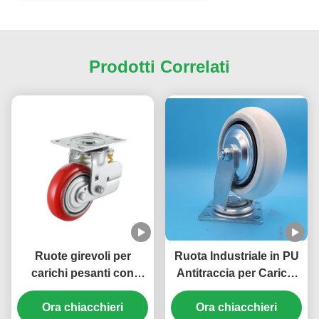
Prodotti Correlati
Ruote girevoli per
Ruota Industriale in PU
carichi pesanti con
Antitraccia per Carichi
cuscinetti a sfera in
Pesanti Singola 4"
acciaio poliuretano PU
Ora chiacchieri
Ruote Girevoli con
Ora chiacchieri