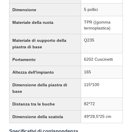
5 pollici
Dimensione
TPR ((gomma
Materiale della ruota
termoplastica)
Q235
Materiale di supporto della
piastra di base
6202 Cuscinetti
Portamento
165
Altezza dell'impianto
115*100
Dimensione della piastra di
base
82*72
Distanza tra le buche
49*28,5*25 cm
Dimensione della scatola
Specificativi di corrispondenza