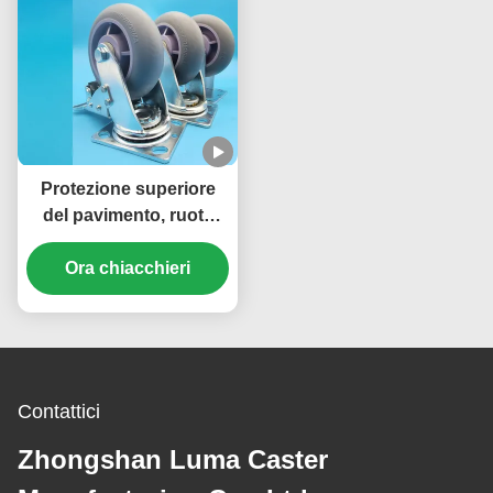
Protezione superiore
del pavimento, ruote
piroettanti industriali
per impieghi gravosi
Ora chiacchieri
con anima in gomma
TPR, singola, 4 pollici,
con freno, per servizi di
ristorazione e ospitalità
Contattici
Zhongshan Luma Caster