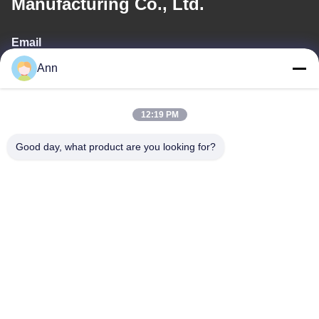
Manufacturing Co., Ltd.
Email
Ann
ann@industrialwheelcasters.com
12:19 PM
Il nostro indirizzo
Good day, what product are you looking for?
Indirizzo
N. 10, viale industriale, Xiaolan Town, Zhongshan, Guangdong,
Cina, 528415
Telefono
0086-133-2290-0984