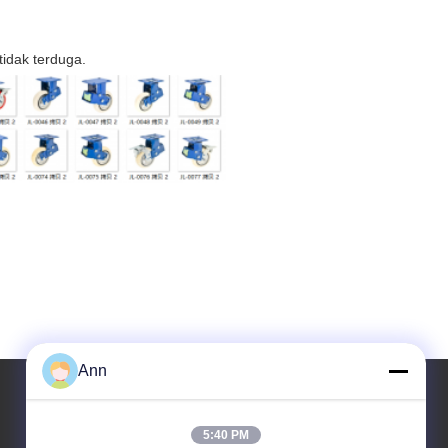
idak terduga.
Ann
5:40 PM
Alamat Kami