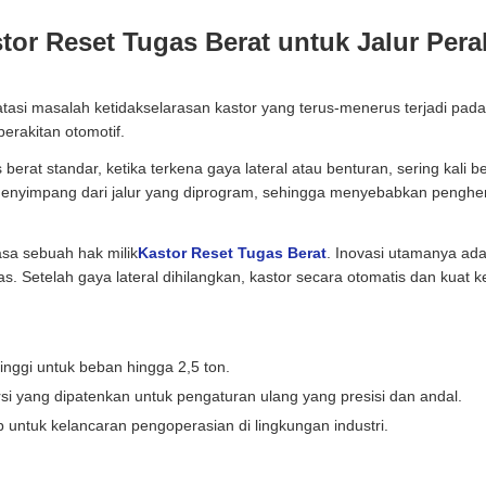
r Reset Tugas Berat untuk Jalur Pera
asi masalah ketidakselarasan kastor yang terus-menerus terjadi pad
perakitan otomotif.
 berat standar, ketika terkena gaya lateral atau benturan, sering kali b
nyimpang dari jalur yang diprogram, sehingga menyebabkan penghenti
sa sebuah hak milik
Kastor Reset Tugas Berat
. Inovasi utamanya ada
as. Setelah gaya lateral dihilangkan, kastor secara otomatis dan kuat ke
 tinggi untuk beban hingga 2,5 ton.
i yang dipatenkan untuk pengaturan ulang yang presisi dan andal.
p untuk kelancaran pengoperasian di lingkungan industri.