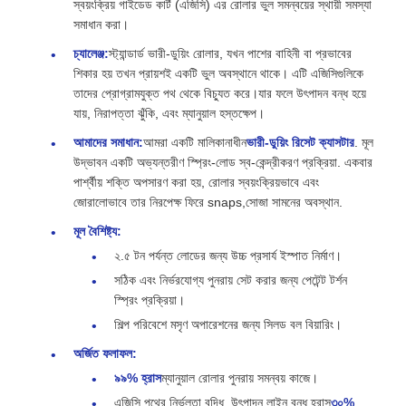
স্বয়ংক্রিয় গাইডেড কার্ট (এজিসি) এর রোলার ভুল সমন্বয়ের স্থায়ী সমস্যা
সমাধান করা।
চ্যালেঞ্জ:
স্ট্যান্ডার্ড ভারী-ডুয়িং রোলার, যখন পাশের বাহিনী বা প্রভাবের
শিকার হয় তখন প্রায়শই একটি ভুল অবস্থানে থাকে। এটি এজিসিগুলিকে
তাদের প্রোগ্রামযুক্ত পথ থেকে বিচ্যুত করে।যার ফলে উৎপাদন বন্ধ হয়ে
যায়, নিরাপত্তা ঝুঁকি, এবং ম্যানুয়াল হস্তক্ষেপ।
আমাদের সমাধান:
আমরা একটি মালিকানাধীন
ভারী-ডুয়িং রিসেট ক্যাসটার
. মূল
উদ্ভাবন একটি অভ্যন্তরীণ স্প্রিং-লোড স্ব-কেন্দ্রীকরণ প্রক্রিয়া. একবার
পার্শ্বীয় শক্তি অপসারণ করা হয়, রোলার স্বয়ংক্রিয়ভাবে এবং
জোরালোভাবে তার নিরপেক্ষ ফিরে snaps,সোজা সামনের অবস্থান.
মূল বৈশিষ্ট্য:
২.৫ টন পর্যন্ত লোডের জন্য উচ্চ প্রসার্য ইস্পাত নির্মাণ।
সঠিক এবং নির্ভরযোগ্য পুনরায় সেট করার জন্য পেটেন্ট টর্শন
স্প্রিং প্রক্রিয়া।
শিল্প পরিবেশে মসৃণ অপারেশনের জন্য সিলড বল বিয়ারিং।
অর্জিত ফলাফল:
৯৯% হ্রাস
ম্যানুয়াল রোলার পুনরায় সমন্বয় কাজে।
এজিসি পথের নির্ভুলতা বৃদ্ধি, উৎপাদন লাইন বন্ধ হ্রাস
৩০%
.