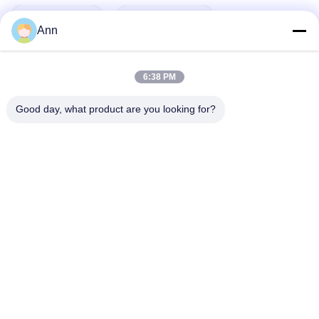
Schlagworte:
Stoßdämpfer
Ann
Schlagdämpfer
6:38 PM
Industrielle Stoßdämpfende Lenkrollen
Good day, what product are you looking for?
Verwandte Produkte