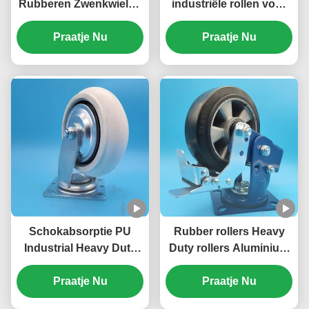
Rubberen Zwenkwielen
industriële rollen voor
Zware Veerbelaste
zware werkzaamheden
Wielen Enkel 5"
Praatje Nu
enkelvoudige PP rollen
Praatje Nu
Remmend Stijf
6 "vergrendelbare
Zwenkend Logistieke
wielen rem draaiend
Faciliteiten
vast meubilair
kantoorapparatuur
Schokabsorptie PU
Rubber rollers Heavy
Industrial Heavy Duty
Duty rollers Aluminium
Casters Singel 5"
Core 8 "Roller rollers
Castors Totaal Braking
Praatje Nu
Braking Rigid Swivel
Praatje Nu
Side Brake Swivel
Office Home Divans