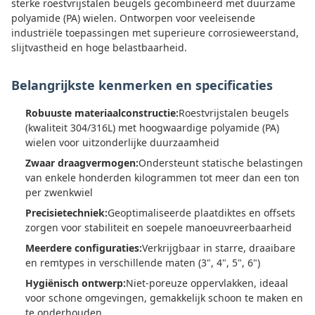
sterke roestvrijstalen beugels gecombineerd met duurzame
polyamide (PA) wielen. Ontworpen voor veeleisende
industriële toepassingen met superieure corrosieweerstand,
slijtvastheid en hoge belastbaarheid.
Belangrijkste kenmerken en specificaties
Robuuste materiaalconstructie:
Roestvrijstalen beugels
(kwaliteit 304/316L) met hoogwaardige polyamide (PA)
wielen voor uitzonderlijke duurzaamheid
Zwaar draagvermogen:
Ondersteunt statische belastingen
van enkele honderden kilogrammen tot meer dan een ton
per zwenkwiel
Precisietechniek:
Geoptimaliseerde plaatdiktes en offsets
zorgen voor stabiliteit en soepele manoeuvreerbaarheid
Meerdere configuraties:
Verkrijgbaar in starre, draaibare
en remtypes in verschillende maten (3", 4", 5", 6")
Hygiënisch ontwerp:
Niet-poreuze oppervlakken, ideaal
voor schone omgevingen, gemakkelijk schoon te maken en
te onderhouden