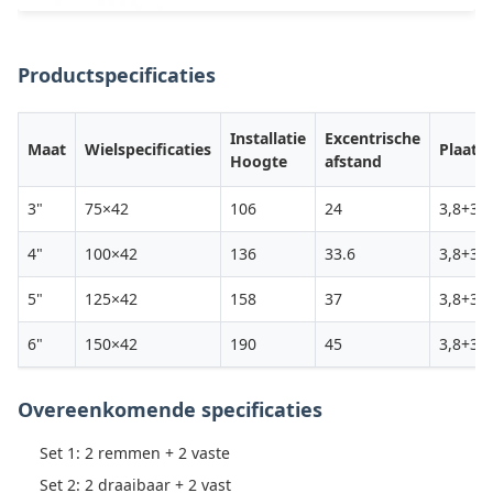
Productspecificaties
Installatie
Excentrische
Maat
Wielspecificaties
Plaatd
Hoogte
afstand
3"
75×42
106
24
3,8+3,8
4"
100×42
136
33.6
3,8+3,8
5"
125×42
158
37
3,8+3,8
6"
150×42
190
45
3,8+3,8
Overeenkomende specificaties
Set 1: 2 remmen + 2 vaste
Set 2: 2 draaibaar + 2 vast