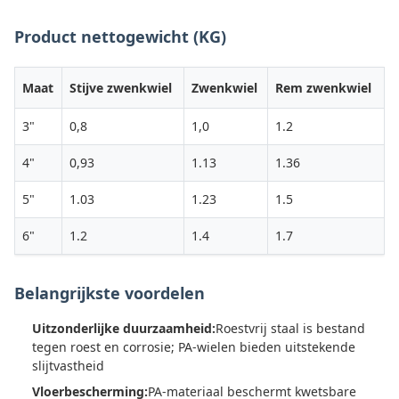
Product nettogewicht (KG)
Maat
Stijve zwenkwiel
Zwenkwiel
Rem zwenkwiel
3"
0,8
1,0
1.2
4"
0,93
1.13
1.36
5"
1.03
1.23
1.5
6"
1.2
1.4
1.7
Belangrijkste voordelen
Uitzonderlijke duurzaamheid:
Roestvrij staal is bestand
tegen roest en corrosie; PA-wielen bieden uitstekende
slijtvastheid
Vloerbescherming:
PA-materiaal beschermt kwetsbare