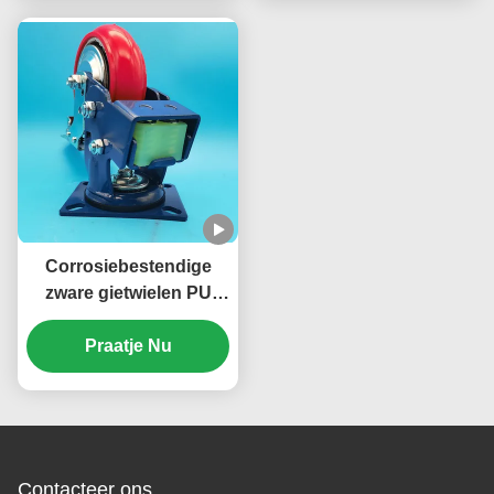
Medische zorg
Tabellen Wasmachines
Corrosiebestendige
zware gietwielen PU
enkel 6" rem stijve
zwenkveerbelaste
Praatje Nu
poortwiel
Contacteer ons