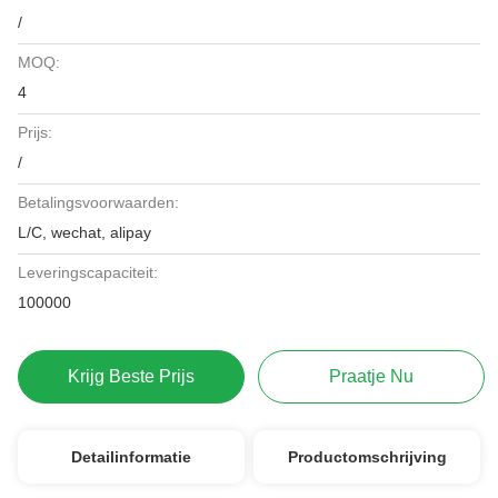
/
MOQ:
4
Prijs:
/
Betalingsvoorwaarden:
L/C, wechat, alipay
Leveringscapaciteit:
100000
Krijg Beste Prijs
Praatje Nu
Detailinformatie
Productomschrijving