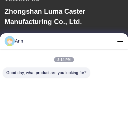
Zhongshan Luma Caster
Manufacturing Co., Ltd.
E-mail
Ann
ann@industrialwheelcasters.com
2:14 PM
Ons adres
Good day, what product are you looking for?
Adres
N
Tel.
0086-133-2290-0984