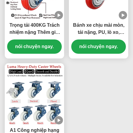
Trọng tải 400KG Trách
Bánh xe chịu mài mòn,
nhiệm nặng Thêm giật
tải nặng, PU, lò xo,
xô Đường quay đơn
không để lại vết, bánh
Đường quay PU có thể
nói chuyện ngay.
xe công nghiệp 5'' xoay,
nói chuyện ngay.
khóa 8' Xe xe xe thiết bị
chế biến thực phẩm,
y tế
làm bánh
A1 Công nghiệp hạng