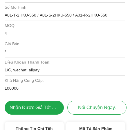
Số Mô Hình:
A01-T-2HKU-550 / A01-S-2HKU-550 / A01-R-2HKU-550
MOQ:
4
Giá Bán:
/
Điều Khoản Thanh Toán:
L/C, wechat, alipay
Khả Năng Cung Cấp:
100000
Nhận Được Giá Tốt Nhất
Nói Chuyện Ngay.
Thông Tin Chi Tiết
Mô Tả Sản Phẩm