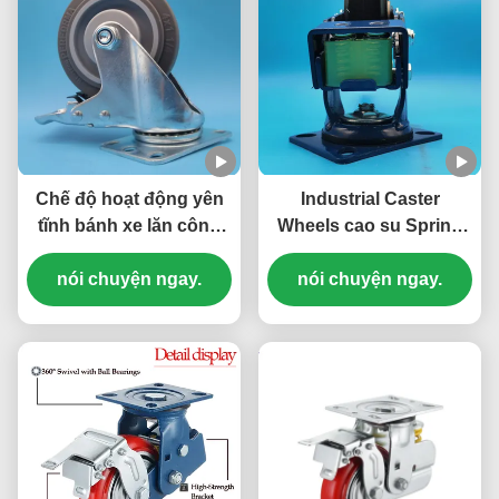
Chế độ hoạt động yên
Industrial Caster
tĩnh bánh xe lăn công
Wheels cao su Spring
nghiệp TPR Trình lăn
Castor Excellent Non
không đánh dấu trung
nói chuyện ngay.
Marking Casters Swivel
nói chuyện ngay.
bình Trình lăn hạng nhẹ
Indoor Outdoor
Xe tải Trình lăn đồ nội
Application Casters
thất