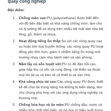
quay công nghiệp
Đặc điểm:
Chống mòn cao:
PU (polyurethane) được biết đến
với độ bền đặc biệt và khả năng chống mòn, làm cho
nó lý tưởng để sử dụng trên nhiều bề mặt sàn như bê
tông, gỗ, thảm và nhựa.
Hoạt động tiếng ồn thấp:
So với các vòng quay cao
su hoặc kim loại truyền thống, các vòng quay PU hoạt
động yên tĩnh hơn, giảm ô nhiễm tiếng ồn trong môi
trường nhạy cảm như bệnh viện và văn phòng.
Nắm lấy cú sốc tuyệt vời:
PU có độ đàn hồi cao,
giúp hấp thụ cú sốc và rung động, cải thiện sự thoải
mái khi lái xe và bảo vệ cả thiết bị và sàn nhà.
Khả năng chịu tải cao:
Các vòng quay PU được thiết
kế để chịu tải trọng nặng mà không bị biến dạng, làm
cho chúng phù hợp với các ứng dụng công nghiệp và
thương mại.
Chống hóa học và ăn mòn:
PU chống dầu, nước và
nhiều hóa chất phổ biến, và nó duy trì hiệu suất trong