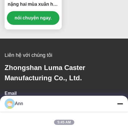
nặng hai mùa xuân hấp
thụ cú sốc thép lõi
polyurethane cứng
nói chuyện ngay.
4''lơn vận chuyển tải
nặng
Liên hệ với chúng tôi
Zhongshan Luma Caster
Manufacturing Co., Ltd.
Email
Ann
ann@industrialwheelcasters.com
5:45 AM
Địa chỉ của chúng tôi