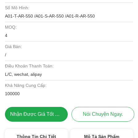
Số Mô Hình:
A01-T-AR-550 /A01-S-AR-550 /A01-R-AR-550
MOQ:
4
Giá Bán:
/
Điều Khoản Thanh Toán:
L/C, wechat, alipay
Khả Năng Cung Cấp:
100000
Nhận Được Giá Tốt Nhất
Nói Chuyện Ngay.
Thông Tin Chi Tiết
Mô Tả Sản Phẩm