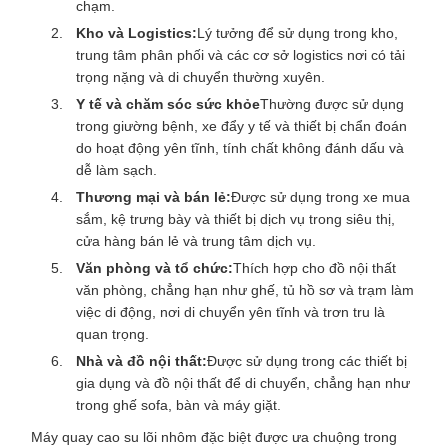
chạm.
Kho và Logistics:
Lý tưởng để sử dụng trong kho,
trung tâm phân phối và các cơ sở logistics nơi có tải
trọng nặng và di chuyển thường xuyên.
Y tế và chăm sóc sức khỏe
Thường được sử dụng
trong giường bệnh, xe đẩy y tế và thiết bị chẩn đoán
do hoạt động yên tĩnh, tính chất không đánh dấu và
dễ làm sạch.
Thương mại và bán lẻ:
Được sử dụng trong xe mua
sắm, kệ trưng bày và thiết bị dịch vụ trong siêu thị,
cửa hàng bán lẻ và trung tâm dịch vụ.
Văn phòng và tổ chức:
Thích hợp cho đồ nội thất
văn phòng, chẳng hạn như ghế, tủ hồ sơ và trạm làm
việc di động, nơi di chuyển yên tĩnh và trơn tru là
quan trọng.
Nhà và đồ nội thất:
Được sử dụng trong các thiết bị
gia dụng và đồ nội thất để di chuyển, chẳng hạn như
trong ghế sofa, bàn và máy giặt.
Máy quay cao su lõi nhôm đặc biệt được ưa chuộng trong