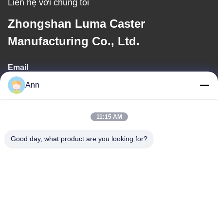
Liên hệ với chúng tôi
Zhongshan Luma Caster
Manufacturing Co., Ltd.
Email
Ann
ann@industrialwheelcasters.com
11:15 AM
Địa chỉ của chúng tôi
Good day, what product are you looking for?
Địa chỉ
Số 10, Đại lộ công nghiệp, thị trấn Xiaolan, Zhongshan, Quảng
Đông, Trung Quốc, 528415
Điện thoại
0086-133-2290-0984