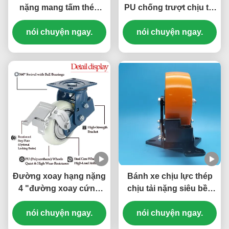
nặng mang tấm thép
PU chống trượt chịu tải
polyurethane PU
nặng loại đơn 4 inch có
Đường quay 4'' kho
nói chuyện ngay.
khóa xoay cho kho bãi
nói chuyện ngay.
đơn cơ sở logistics
và logistics
Đường xoay hạng nặng
Bánh xe chịu lực thép
4 "đường xoay cứng
chịu tải nặng siêu bền
Polyurethane đơn (PU)
Polyurethane PU cho xe
Đường xoay bánh bóng
nói chuyện ngay.
đẩy chịu tải nặng
nói chuyện ngay.
với vòng bi cho sử