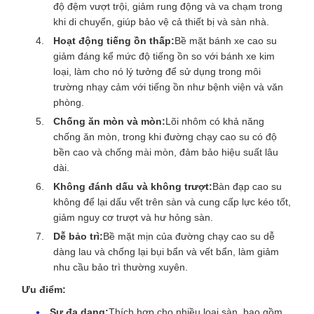
độ đệm vượt trội, giảm rung động và va chạm trong
khi di chuyển, giúp bảo vệ cả thiết bị và sàn nhà.
Hoạt động tiếng ồn thấp:
Bề mặt bánh xe cao su
giảm đáng kể mức độ tiếng ồn so với bánh xe kim
loại, làm cho nó lý tưởng để sử dụng trong môi
trường nhạy cảm với tiếng ồn như bệnh viện và văn
phòng.
Chống ăn mòn và mòn:
Lõi nhôm có khả năng
chống ăn mòn, trong khi đường chạy cao su có độ
bền cao và chống mài mòn, đảm bảo hiệu suất lâu
dài.
Không đánh dấu và không trượt:
Bàn đạp cao su
không để lại dấu vết trên sàn và cung cấp lực kéo tốt,
giảm nguy cơ trượt và hư hỏng sàn.
Dễ bảo trì:
Bề mặt mịn của đường chạy cao su dễ
dàng lau và chống lại bụi bẩn và vết bẩn, làm giảm
nhu cầu bảo trì thường xuyên.
Ưu điểm:
Sự đa dạng:
Thích hợp cho nhiều loại sàn, bao gồm