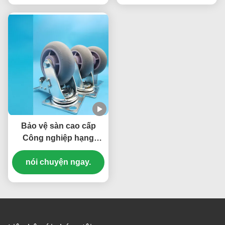
dụng công nghiệp
Bảo vệ sàn cao cấp
Công nghiệp hạng
nặng Tải tải TPR cao su
lõi bánh xe single 4 "đói
nói chuyện ngay.
phanh cứng xoay Dịch
vụ thực phẩm và khách
sạn