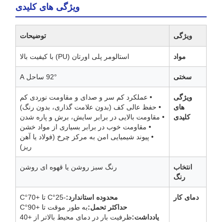
ویژگی های کلیدی
ویژگی
توضیحات
مواد
استالومر پلی اورتان (PU) با کیفیت بالا
سختی
92° ساحل A
ویژگی
• عملکرد کم سر و صدای و مقاومت نوردی کم
های
• حفظ عالی کف (بدون علامت گذاری، بدون رنگ)
کلیدی
• مقاومت بالایی در برابر سایش، برش و پاره شدن
• مقاومت خوب در برابر بسیاری از مواد خشن
• پیوند شیمیایی امن به مرکز چرخ (فولاد یا آهن
ریز)
انتخاب
رنگ سبز روشن یا قهوه ای روشن
رنگ
دمای کار
محدوده استاندارد:
-25°C تا +70°C
حداکثر تحمل:
به طور موقت تا +90°C
يادداشت:
ظرفیت بار در دمای محیط بالاتر از +40