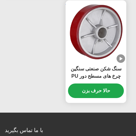
سنگ شکن صنعتی سنگین
چرخ های مسطح دور PU
هسته آهن ریخته شده
حالا حرف بزن
ظرفیت حمل 270 کیلوگرم
تا 1600 کیلوگرم
با ما تماس بگیرید