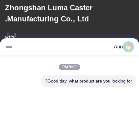
Zhongshan Luma Caster
Manufacturing Co., Ltd.
ایمیل
Ann
ann@industrialwheelcasters.com
9:03 PM
آدرس ما
Good day, what product are you looking for?
آدرس
شماره 10، خیابان صنعتی، شهر شیائولان، ژونگشان، گوانگدونگ، چین،
528415
تلفن
0086-133-2290-0984