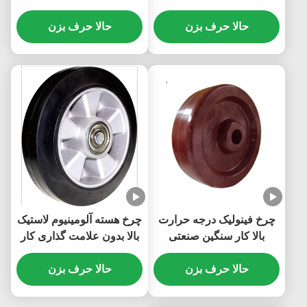
صنعتی Caster Pp چرخ
صنعتی Pu Heavy Duty با
حالا حرف بزن
هسته ای مقرون به صرفه
حالا حرف بزن
ظرفیت بارگیری بالا 1100
کیلوگرم
چرخ فینولیک درجه حرارت
چرخ هسته آلومینیوم لاستیک
بالا کار سنگین صنعتی
بالا بدون علامت گذاری کار
Caster غیر رسانا Casters
سنگین صنعتی ظرفیت بار
صنعتی 300 درجه
حالا حرف بزن
80 کیلوگرم تا 700 کیلوگرم
حالا حرف بزن