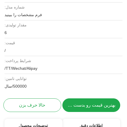
شماره مدل:
فرم مشخصات را ببینید
مقدار تولیدی:
6
قیمت:
/
شرایط پرداخت:
TT/Wechat/Alipay/
توانایی تامین:
500000/سال
بهترین قیمت رو بدست بیار
حالا حرف بزن
اطلاعات دقیق
توضیحات محصول