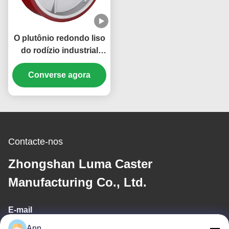
O plutônio redondo liso
do rodízio industrial
resistente roda a
capacidade de carga de
Converse agora
Whee do núcleo do
ferro fundido 270
quilogramas a 1600kg
Contacte-nos
Zhongshan Luma Caster
Manufacturing Co., Ltd.
E-mail
Ann