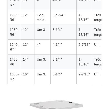
1040-
10"
4"
4-1/4"
2-7/16"
Um.
R7
1225-
12"
- 2 e
2 a 3/4"
1-
Três
R6
meio.
15/16"
terços.
1230-
12"
Um 3.
3-1/4"
1-
Três
R6
15/16"
terços.
1240-
12"
4"
4-1/4"
2-7/16"
Um.
R7
1430-
14"
Um 3.
3-1/4"
1-
Três
R6
15/16"
terços.
1630-
16"
Um 3.
3-1/4"
2-7/16"
Um.
R7