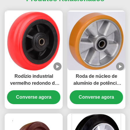
Rodízio industrial
Roda de núcleo de
vermelho redondo de
alumínio de potência
pouco peso da roda Pp
europeia Pu de carga
do peso médio Roda
Converse agora
Converse agora
pesada
industrial resistente do
núcleo dos Pp custo-
benefício