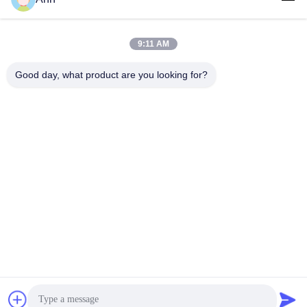
ann@industrialwheelcasters.com
9:11 AM
O nosso endereço
Good day, what product are you looking for?
Endereço
Nº 10, Avenida Industrial, Cidade de Xiaolan, Zhongshan,
Guangdong, China, 528415
Telefone
0086-133-2290-0984
Política de privacidade
|
Mapa do Site
Boa qualidade de China Rodízios Industriais Fornecedor. © de
Copyright -2026 Zhongshan Luma Caster Manufacturing Co.,
Ltd. . Todos os direitos reservados.