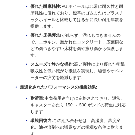
優れた耐摩耗性:
PU ホイールは非常に耐久性と耐
摩耗性に優れており、標準のゴムまたはプラスチ
ックホイールと比較してはるかに長い耐用年数を
提供します。
優れた床保護:
跡が残らず、汚れもつきませんの
で、エポキシ、磨かれたコンクリート、広葉樹な
どの傷つきやすい床材を傷や擦り傷から保護しま
す。
スムーズで静かな操作:
高い弾性により優れた衝撃
吸収性と低い転がり抵抗を実現し、騒音やオペレ
ーターの疲労を軽減します。
最適化されたパフォーマンスの相乗効果:
耐荷重:
中負荷用途向けに定格されており、通常、
キャスターあたり 150 ～ 500 ポンドの荷重に対応
します。
環境回復力:
この組み合わせは、高湿度、温度変
化、油や溶剤への曝露などの極端な条件に耐えま
す。