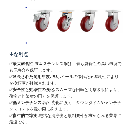
主な利点
✅
最大耐食性:
304 ステンレス鋼は、最も腐食性の高い環境で
も長寿命を保証します。
✅
延長された耐用年数:
PUホイールの優れた耐摩耗性により、
交換頻度が軽減されます。
✅
安全性と効率性の強化:
スムーズな回転と衝撃吸収により、
荷物と作業者の両方を保護します。
✅
低メンテナンス:
錆や劣化に強く、ダウンタイムやメンテナ
ンスコストを最小限に抑えます。
✅
衛生的で準拠:
厳格な清浄度と規制要件が求められる業界に
最適です。