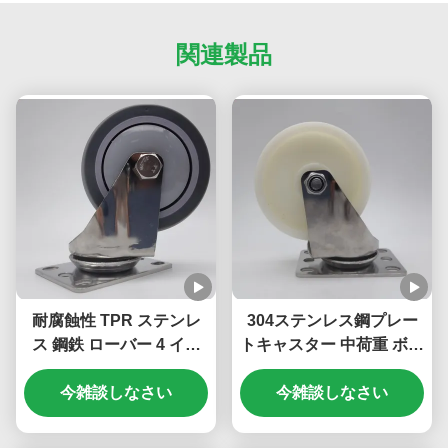
関連製品
耐腐蝕性 TPR ステンレ
304ステンレス鋼プレー
ス 鋼鉄 ローバー 4 イン
トキャスター 中荷重 ボー
チ トロッリー 車輪 医療
ルキャスターホイール シ
機器のための中級 検査車
今雑談しなさい
ングル 3インチ ロック可
今雑談しなさい
能 リジッド スイベル ナ
イロンホイール トロリー