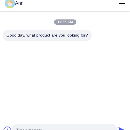
Ann
電子メール
ann@industrialwheelcasters.com
11:35 AM
Good day, what product are you looking for?
住所
住所
工業通り10号 シャオランタウン 州山 広東 528415
Tel
0086-133-2290-0984
プライバシーポリシー規約
|
地図
中国の良質 工業用車輪キャスター メーカー。Copyright© -2026