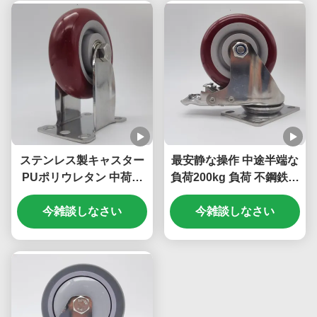
用
ステンレス製キャスター
最安静な操作 中途半端な
PUポリウレタン 中荷重
負荷200kg 負荷 不鋼鉄の
シングル 3インチ ボール
キャスター PUポリウレ
キャスター ベーカリーラ
今雑談しなさい
タン 5インチベアリング
今雑談しなさい
ック用
付き ボールキャスター 家
具 ベッド