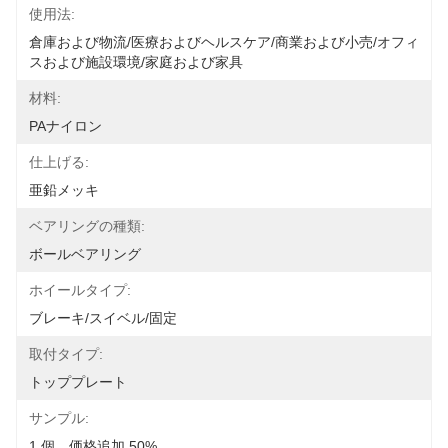
使用法:
倉庫および物流/医療およびヘルスケア/商業および小売/オフィ
スおよび施設環境/家庭および家具
材料:
PAナイロン
仕上げる:
亜鉛メッキ
ベアリングの種類:
ボールベアリング
ホイールタイプ:
ブレーキ/スイベル/固定
取付タイプ:
トッププレート
サンプル:
1 個、価格追加 50%