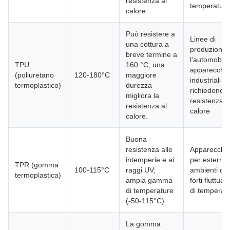
resistenza al
temperatura
calore.
Può resistere a
Linee di
una cottura a
produzione 
breve termine a
l'automobile
TPU
160 °C; una
apparecchia
(poliuretano
120-180°C
maggiore
industriali c
termoplastico)
durezza
richiedono 
migliora la
resistenza a
resistenza al
calore
calore.
Buona
resistenza alle
Apparecchia
intemperie e ai
per esterni,
TPR (gomma
100-115°C
raggi UV;
ambienti co
termoplastica)
ampia gamma
forti fluttuaz
di temperature
di temperat
(-50-115°C).
La gomma