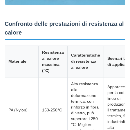
Confronto delle prestazioni di resistenza al
calore
Resistenza
Caratteristiche
al calore
Scenari tipi
Materiale
di resistenza
massima
di applicaz
al calore
(°C)
Alta resistenza
Apparecchia
alla
per la cottur
deformazione
linee di
termica; con
produzione 
rinforzo in fibra
PA (Nylon)
150-250°C
il trattament
di vetro, può
termico, forn
superare i 250
industriali a
°C. Migliore
alta