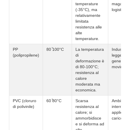
temperature
magazzini
(-35°C), ma
logistica
relativamente
limitata
resistenza alle
alte
temperature.
PP
80 ̊100°C
La temperatura
Industria
(polipropilene)
di
leggera, 
deformazione è
generali d
di 80-100°C;
moviment
resistenza al
calore
moderata ma
economica.
PVC (cloruro
60 ̊80°C
Scarsa
Ambiente
di polivinile)
resistenza al
interno n
calore; si
applicazio
ammorbidisce
carico le
e si deforma ad
alte