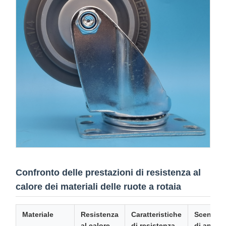
Confronto delle prestazioni di resistenza al
calore dei materiali delle ruote a rotaia
Materiale
Resistenza
Caratteristiche
Scenari t
al calore
di resistenza
di applic