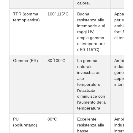
calore.
TPR (gomma
100 ̊ 115°C
Buona
Apparecch
termoplastica)
resistenza alle
per estern
intemperie e ai
ambienti 
raggi UV;
forti flutt
ampia gamma
di temper
di temperature
(-50-115°C).
Gomma (ER)
80 ̊100°C
La gomma
Ambienti
naturale
industriali
invecchia ad
generali,
alte
applicazio
temperature;
interne
l'elasticità
diminuisce con
l'aumento della
temperatura.
PU
80°C
Eccellente
Ambienti
(poliuretano)
resistenza alle
industriali
basse
interni,