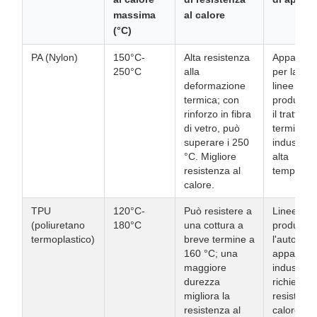
massima
al calore
(°C)
PA (Nylon)
150°C-
Alta resistenza
Apparecch
250°C
alla
per la cot
deformazione
linee di
termica; con
produzion
rinforzo in fibra
il trattam
di vetro, può
termico, f
superare i 250
industriali
°C. Migliore
alta
resistenza al
temperat
calore.
TPU
120°C-
Può resistere a
Linee di
(poliuretano
180°C
una cottura a
produzion
termoplastico)
breve termine a
l'automobi
160 °C; una
apparecch
maggiore
industrial
durezza
richiedon
migliora la
resistenza
resistenza al
calore