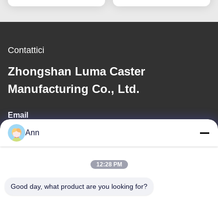
Attrezzature Mediche e
automobilistiche e
Carrelli Manuali
industriali
Contattici
Zhongshan Luma Caster
Manufacturing Co., Ltd.
Email
Ann
ann@industrialwheelcasters.com
12:28 PM
Il nostro indirizzo
Good day, what product are you looking for?
Indirizzo
N. 10, viale industriale, Xiaolan Town, Zhongshan, Guangdong,
Cina, 528415