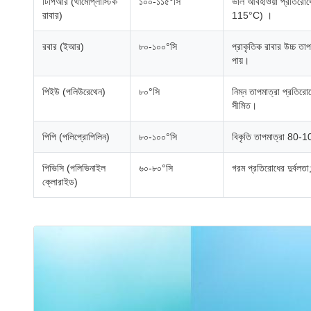
টিপিআর (থার্মোপ্লাস্টিক
১০০-১১৫°সি
ভাল আবহাওয়া প্রতিরোধ
রাবার)
115°C) ।
রবার (ইআর)
৮০-১০০°সি
প্রাকৃতিক রাবার উচ্চ তাপ
পায়।
পিইউ (পলিউরেথেন)
৮০°সি
নিম্ন তাপমাত্রা প্রতিরো
সীমিত।
পিপি (পলিপ্রোপিলিন)
৮০-১০০°সি
বিকৃতি তাপমাত্রা 80-10
পিভিসি (পলিভিনাইল
৬০-৮০°সি
গরম প্রতিরোধের দুর্বলতা
ক্লোরাইড)