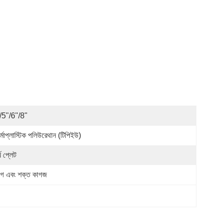
/5"/6"/8"
্মোপ্লাস্টিক পলিউরেথান (টিপিইউ)
্ষ প্লেট
যাগ এবং শক্ত কাগজ