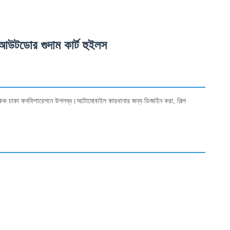
আউটডোর গুদাম কার্ট হুইলস
 একক চাকা কনফিগারেশনে উপলব্ধ।অটোমোবাইল কারখানার জন্য ডিজাইন করা, শিল্প