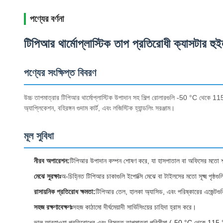
পণ্যের বর্ণনা
টিপিআর থার্মোপ্লাস্টিক তাপ প্রতিরোধী ক্যাসটা
পণ্যের সংক্ষিপ্ত বিবরণ
উচ্চ তাপমাত্রার টিপিআর থার্মোপ্লাস্টিক উপাদান সহ শিল্প রোলারগুলি -50 °C থেকে 
অ্যাপ্লিকেশন, বহিরঙ্গন গুদাম কার্ট, এবং লজিস্টিক হ্যান্ডলিং সরঞ্জাম।
মূল সুবিধা
নীরব অপারেশন:
টিপিআর উপাদান কম্পন শোষণ করে, যা হাসপাতাল বা অফিসের মতো শ
মেঝে সুরক্ষাঃ
অ-চিহ্নিত টিপিআর চাকাগুলি ইপোক্সি মেঝে বা টাইলসের মতো সূক্ষ্ম পৃষ্ঠগুলি
রাসায়নিক প্রতিরোধ ক্ষমতা:
টিপিআর তেল, হালকা অ্যাসিড, এবং পরিষ্কারের এজেন্টগুলির
সহজ রক্ষণাবেক্ষণঃ
সহজ কাঠামো দীর্ঘমেয়াদী সার্ভিসিংয়ের চাহিদা হ্রাস করে।
ভাল আবহাওয়া প্রতিরোধের এবং বিস্তৃত তাপমাত্রা পরিসীমা (-50 °C থেকে 115