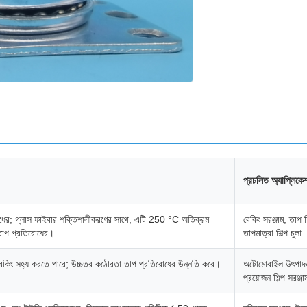
প্রচলিত অ্যাপ্লিকেশন
রোধের; গ্লাস ফাইবার শক্তিশালীকরণের সাথে, এটি 250 °C অতিক্রম
বেকিং সরঞ্জাম, তাপ 
তাপ প্রতিরোধের।
তাপমাত্রা শিল্প চুলা
 বেকিং সহ্য করতে পারে; উচ্চতর কঠোরতা তাপ প্রতিরোধের উন্নতি করে।
অটোমোবাইল উৎপাদন
প্রয়োজন শিল্প সরঞ্জা