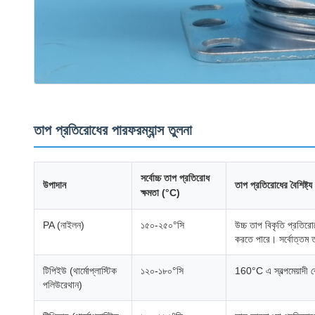
তাপ প্রতিরোধের পারফরম্যান্স তুলনা
সর্বোচ্চ তাপ প্রতিরোধ
উপাদান
তাপ প্রতিরোধের বৈশিষ্ট্য
ক্ষমতা (°C)
PA (নাইলন)
১৫০-২৫০°সি
উচ্চ তাপ বিকৃতি প্রতি
করতে পারে। সর্বোত্তম 
টিপিইউ (থার্মোপ্লাস্টিক
১২০-১৮০°সি
160°C এ স্বল্পমেয়াদী
পলিউরেথান)