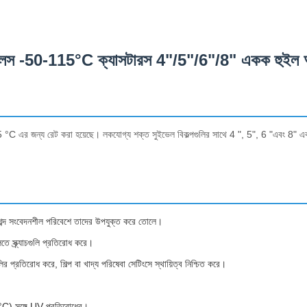
র হুইলস -50-115°C ক্যাসটারস 4"/5"/6"/8" একক হুইল 
115 °C এর জন্য রেট করা হয়েছে। লকযোগ্য শক্ত সুইভেল বিকল্পগুলির সাথে 4 ", 5", 6 "এবং 8"
ব্দ সংবেদনশীল পরিবেশে তাদের উপযুক্ত করে তোলে।
তে স্ক্র্যাচগুলি প্রতিরোধ করে।
 প্রতিরোধ করে, শিল্প বা খাদ্য পরিষেবা সেটিংসে স্থায়িত্ব নিশ্চিত করে।
 °C) সঙ্গে UV প্রতিরোধের।