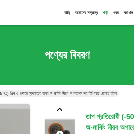
বাড়ি
আমাদের সম্বন্ধে
পণ্য
খবর
সমাধান
পণ্যের বিবরণ
°C) শিল্প ও গুদামে ব্যবহারের জন্য অ-মার্কিং নীরব অপারেশন সহ টিপিআর রোলার হুইল
তাপ প্রতিরোধী (-50
অ-মার্কিং নীরব অপা