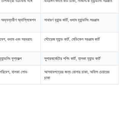
চ তাপমাত্রা ওঠানামা সঙ্গে
বহিরঙ্গন গুদাম কার্ট চাকা, লজিস্টিক হ্যান্ডলিং সরঞ্জাম
, অভ্যন্তরীণ অ্যাপ্লিকেশন
সাধারণ হ্যান্ড কার্ট, গুদাম হ্যান্ডলিং সরঞ্জাম
িবেশ, গুদাম এবং সরবরাহ
স্টোরেজ হ্যান্ড কার্ট, মেডিকেল সরঞ্জাম কার্ট
যান্ডলিং দৃশ্যকল্প
সুপারমার্কেটের শপিং কার্ট, হালকা হ্যান্ড কার্ট
 পরিবেশ, হালকা লোড
আসবাবপত্রের জন্য রোলার চাকা, অফিস চেয়ারের
চাকা