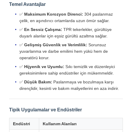
Temel Avantajlar
✅
Maksimum Korozyon Direnci:
304 paslanmaz
çelik, en aşındırıcı ortamlarda uzun ömür sağlar.
✅
En Sessiz Çalışma:
TPR tekerlekler, gürültüye
duyarlı alanlar için eşsiz gürültü azaltma sağlar.
✅
Gelişmiş Güvenlik ve Verimlilik:
Sorunsuz
yuvarlanma ve darbe emilimi hem yükü hem de
operatörü korur.
✅
Hijyenik ve Uyumlu:
Sıkı temizlik ve düzenleyici
gereksinimlere sahip endüstriler için mükemmeldir.
✅
Düşük Bakım:
Paslanmaya ve bozulmaya karşı
dirençlidir, kesinti ve bakım maliyetlerini en aza indirir.
Tipik Uygulamalar ve Endüstriler
Endüstri
Kullanım Alanları