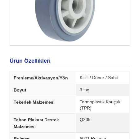
Ürün Özellikleri
Kilitli / Döner / Sabit
Frenleme/Aktivasyon/Yön
3 inç
Boyut
Termoplastik Kauçuk
Tekerlek Malzemesi
(TPR)
Q235
Taban Plakası Destek
Malzemesi
6001 Rulman
Rulman