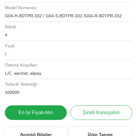
Model Numarası:
G04-H-8DTPR-332 / G04-S-8DTPR-332 /G04-R-8DTPR-332
Adedi:
4
Fiyat:
/
Ödeme Koşulları:
L/C, wechat, alipay
Tedarik Yeteneği:
100000
En İyi Fiyatı Alın
Şimdi Konuşalım.
Ayrıntılı Bilgiler
Ürün Tanımı