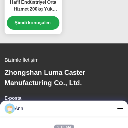
Hafif Endüstriyel Orta
Hizmet 200kg Yük
Paslanmaz Çelik
Şimdi konuşalım.
Tekerlekler PU
Poliüretan Tekli 4 İnç
Bilyalı Tekerlekler
Hastane Yatakları İçin
Bizimle İletişim
Zhongshan Luma Caster
Manufacturing Co., Ltd.
E-posta
Ann
ann@industrialwheelcasters.com
9:16 AM