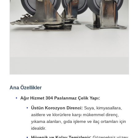
Ana Özellikler
Ağır Hizmet 304 Paslanmaz Çelik Yapı:
Üstün Korozyon Direnci:
Suya, kimyasallara,
asitlere ve klorürlere karşı mükemmel direnç,
yıkama alanları, gıda işleme ve ilaç ortamları için
idealdir.
Hijyenik ve Kolay Temizlenir:
Gözeneksiz yüzey