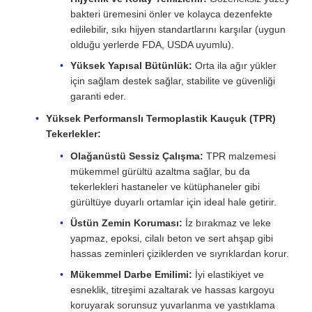
bakteri üremesini önler ve kolayca dezenfekte
edilebilir, sıkı hijyen standartlarını karşılar (uygun
olduğu yerlerde FDA, USDA uyumlu).
Yüksek Yapısal Bütünlük:
Orta ila ağır yükler
için sağlam destek sağlar, stabilite ve güvenliği
garanti eder.
Yüksek Performanslı Termoplastik Kauçuk (TPR)
Tekerlekler:
Olağanüstü Sessiz Çalışma:
TPR malzemesi
mükemmel gürültü azaltma sağlar, bu da
tekerlekleri hastaneler ve kütüphaneler gibi
gürültüye duyarlı ortamlar için ideal hale getirir.
Üstün Zemin Koruması:
İz bırakmaz ve leke
yapmaz, epoksi, cilalı beton ve sert ahşap gibi
hassas zeminleri çiziklerden ve sıyrıklardan korur.
Mükemmel Darbe Emilimi:
İyi elastikiyet ve
esneklik, titreşimi azaltarak ve hassas kargoyu
koruyarak sorunsuz yuvarlanma ve yastıklama