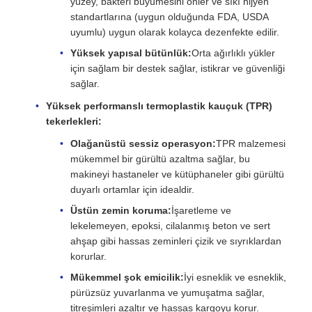
yüzey, bakteri büyümesini önler ve sıkı hijyen
standartlarına (uygun olduğunda FDA, USDA
uyumlu) uygun olarak kolayca dezenfekte edilir.
Yüksek yapısal bütünlük:
Orta ağırlıklı yükler
için sağlam bir destek sağlar, istikrar ve güvenliği
sağlar.
Yüksek performanslı termoplastik kauçuk (TPR)
tekerlekleri:
Olağanüstü sessiz operasyon:
TPR malzemesi
mükemmel bir gürültü azaltma sağlar, bu
makineyi hastaneler ve kütüphaneler gibi gürültü
duyarlı ortamlar için idealdir.
Üstün zemin koruma:
İşaretleme ve
lekelemeyen, epoksi, cilalanmış beton ve sert
ahşap gibi hassas zeminleri çizik ve sıyrıklardan
korurlar.
Mükemmel şok emicilik:
İyi esneklik ve esneklik,
pürüzsüz yuvarlanma ve yumuşatma sağlar,
titreşimleri azaltır ve hassas kargoyu korur.