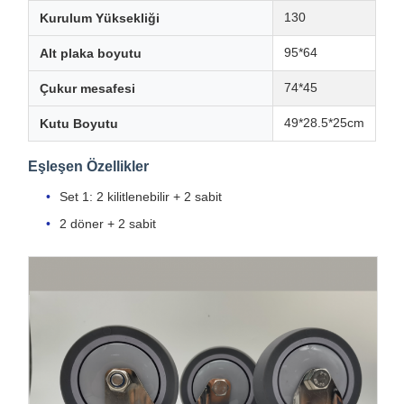
130
Kurulum Yüksekliği
95*64
Alt plaka boyutu
74*45
Çukur mesafesi
49*28.5*25cm
Kutu Boyutu
Eşleşen Özellikler
Set 1: 2 kilitlenebilir + 2 sabit
2 döner + 2 sabit