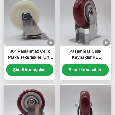
304 Paslanmaz Çelik
Paslanmaz Çelik
Plaka Tekerlekleri Orta
Kaynaklar PU
Hizmet Tipi Bilyalı
Polyurethane Orta
Tekerlekler Tekli 3"
Şimdi konuşalım.
Güçlü Tek 3 Inç Top
Şimdi konuşalım.
Kilitlenebilir Rijit Döner
Kaynakları
Naylon Tekerlekler
Araba İçin