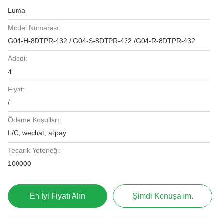
Luma
Model Numarası:
G04-H-8DTPR-432 / G04-S-8DTPR-432 /G04-R-8DTPR-432
Adedi:
4
Fiyat:
/
Ödeme Koşulları:
L/C, wechat, alipay
Tedarik Yeteneği:
100000
En İyi Fiyatı Alın
Şimdi Konuşalım.