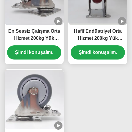
En Sessiz Çalışma Orta
Hafif Endüstriyel Orta
Hizmet 200kg Yük
Hizmet 200kg Yük
Paslanmaz Çelik
Paslanmaz Çelik
Şimdi konuşalım.
Tekerlekler PU
Şimdi konuşalım.
Tekerlekler PU
Poliüretan Rulmanlı 5
Poliüretan Tekli 4 İnç
İnç Bilyalı Tekerlekler
Bilyalı Tekerlekler
Mobilya Yatakları İçin
Hastane Yatakları İçin