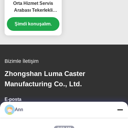
Orta Hizmet Servis
Arabası Tekerlekli
Paslanmaz Çelik
Tekerlekler 5 İnç Araba
Şimdi konuşalım.
Tekerlekleri TPR Gıda
İçecek İşleme İçin
Bizimle İletişim
Zhongshan Luma Caster
Manufacturing Co., Ltd.
E-posta
Ann
ann@industrialwheelcasters.com