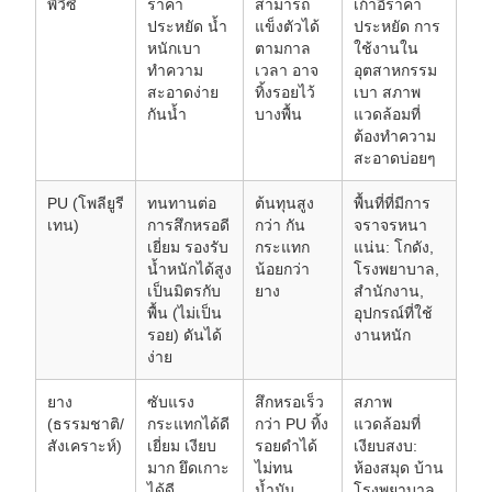
พีวีซี
ราคา
สามารถ
เก้าอี้ราคา
ประหยัด น้ำ
แข็งตัวได้
ประหยัด การ
หนักเบา
ตามกาล
ใช้งานใน
ทำความ
เวลา อาจ
อุตสาหกรรม
สะอาดง่าย
ทิ้งรอยไว้
เบา สภาพ
กันน้ำ
บางพื้น
แวดล้อมที่
ต้องทำความ
สะอาดบ่อยๆ
PU (โพลียูรี
ทนทานต่อ
ต้นทุนสูง
พื้นที่ที่มีการ
เทน)
การสึกหรอดี
กว่า กัน
จราจรหนา
เยี่ยม รองรับ
กระแทก
แน่น: โกดัง,
น้ำหนักได้สูง
น้อยกว่า
โรงพยาบาล,
เป็นมิตรกับ
ยาง
สำนักงาน,
พื้น (ไม่เป็น
อุปกรณ์ที่ใช้
รอย) ดันได้
งานหนัก
ง่าย
ยาง
ซับแรง
สึกหรอเร็ว
สภาพ
(ธรรมชาติ/
กระแทกได้ดี
กว่า PU ทิ้ง
แวดล้อมที่
สังเคราะห์)
เยี่ยม เงียบ
รอยดำได้
เงียบสงบ:
มาก ยึดเกาะ
ไม่ทน
ห้องสมุด บ้าน
ได้ดี
น้ำมัน
โรงพยาบาล