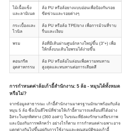
ไม้เนื้อแข็ง
ล้อ PU หรือล้อยางแบบอ่อนเพื่อป้องกันรอย
และลามิเนต
ขีดข่วนและรอยต่างๆ
กระเบื้องและ
ล้อ PU หรือล้อ TPE/ยาง เพื่อการม้วนที่ราบ
ไวนิล
รื่นและเงียบ
พรม
ล้อที่มีเส้นผ่านศูนย์กลางใหญ่ขึ้น (3"+) เพื่อ
ให้กลิ้งบนเส้นใยพรมได้ง่ายขึ้น
คอนกรีต
ล้อ PU หรือล้อไนล่อนเพื่อความทนทาน
อุตสาหกรรม
สูงสุดและทนทานต่อการเสียดสี
การกำหนดค่าล้อเก้าอี้สำนักงาน: 5 ล้อ - หมุนได้ทั้งหมด
หรือไม่?
จากข้อมูลสาธารณะ เก้าอี้สำนักงานมาตรฐานมักมาพร้อมกับล้อ
หมุน 5 ล้อ ซึ่งเป็นดีไซน์ที่ช่วยให้เก้าอี้สามารถเคลื่อนที่ได้อย่าง
อิสระในทุกทิศทาง (360 องศา) ในขณะที่ยังคงรักษาเสถียรภาพ
และป้องกันการพลิกคว่ำ อย่างไรก็ตาม การกำหนดค่าเฉพาะอาจ
แตกต่างกันไปขึ้นอยู่กับการใช้งานและคุณสมบัติของเก้าอี้