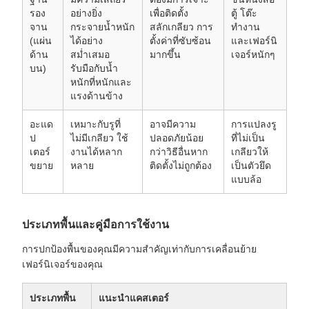
รอง
อย่างยิ่ง
เพื่อติดตั้ง
ตู้ โต๊ะ
จาน
กระจายน้ำหนัก
สลักเกลียว การ
ทำงาน
(แผ่น
ได้อย่าง
ตั้งค่าที่ซับซ้อน
และเฟอร์นิ
ด้าน
สม่ำเสมอ
มากขึ้น
เจอร์หนักๆ
บน)
รับมือกับน้ำ
หนักที่หนักและ
แรงด้านข้าง
อะแด
เหมาะกับรูที่
อาจมีความ
การแปลงรู
ป
ไม่มีเกลียว ใช้
ปลอดภัยน้อย
ที่ไม่เป็น
เตอร์
งานได้หลาก
กว่าวิธีอื่นหาก
เกลียวให้
ขยาย
หลาย
ติดตั้งไม่ถูกต้อง
เป็นตัวยึด
แบบล้อ
ประเภทพื้นและคู่มือการใช้งาน
การปกป้องพื้นของคุณมีความสำคัญเท่ากับการเคลื่อนย้าย
เฟอร์นิเจอร์ของคุณ
ประเภทพื้น
แนะนำแคสเตอร์