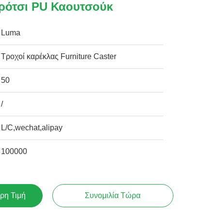
ρότσι PU Καουτσούκ
Luma
Τροχοί καρέκλας Furniture Caster
50
/
L/C,wechat,alipay
100000
ρη Τιμή
Συνομιλία Τώρα