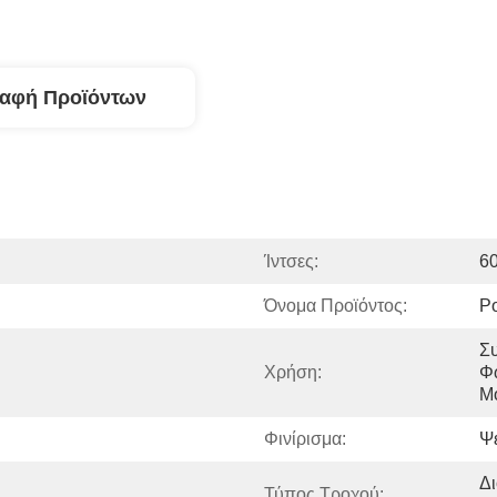
ραφή Προϊόντων
Ίντσες:
60
Όνομα Προϊόντος:
Ρ
Συ
Χρήση:
Φω
Μό
Φινίρισμα:
Ψ
Δ
Τύπος Τροχού: