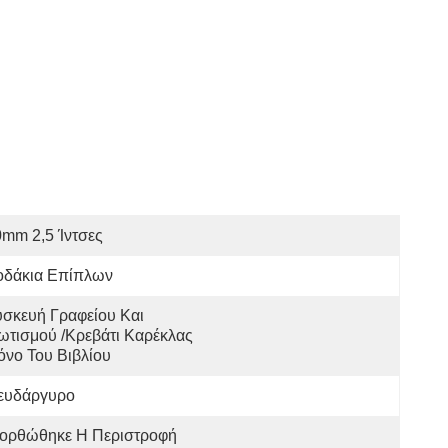
mm 2,5 Ίντσες
οδάκια Επίπλων
σκευή Γραφείου Και 
τισμού /Κρεβάτι Καρέκλας 
νο Του Βιβλίου
ευδάργυρο
ιορθώθηκε Η Περιστροφή 