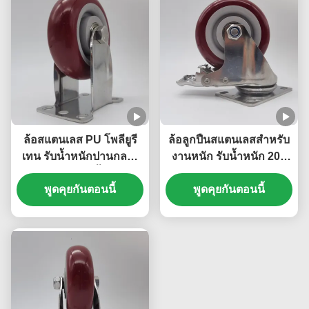
ล้อสแตนเลส PU โพลียูรี
ล้อลูกปืนสแตนเลสสำหรับ
เทน รับน้ำหนักปานกลาง
งานหนัก รับน้ำหนัก 200
ล้อลูกปืนเดี่ยว 3 นิ้ว สำหรับ
กก. เสียงเงียบที่สุด ล้อ PU
พูดคุยกันตอนนี้
ชั้นวางเบเกอรี่
โพลียูรีเทน พร้อมลูกปืน
พูดคุยกันตอนนี้
ขนาด 5 นิ้ว สำหรับ
เฟอร์นิเจอร์และเตียง