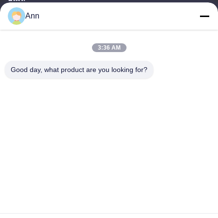
Ann
ann@industrialwheelcasters.com
3:36 AM
ที่อยู่ของเรา
Good day, what product are you looking for?
ที่อยู่
เลขที่ 10, ถนนอุตสาหกรรม, เมือง Xiaolan, Zhongshan, กวางตอง,
จีน, 528415
โทรศัพท์
0086-133-2290-0984
นโยบายความเป็นส่วนตัว
|
แผนผังเว็บไซต์
จีน คุณภาพดี ลูกล้ออุตสาหกรรม ผู้จัดจําหน่าย.ลิขสิทธิ์ -2026