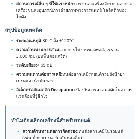
สถานการณ์อื่น ๆ ที่ใช้แรงหนัก:
การขนส่งเครื่องจักรยานอากาศ
เครื่องขนส่งอุปกรณ์การถ่ายภาพทางการแพทย์ โลจิสติกของ
โกดัง
สรุปข้อมูลเทคนิค
ระยะอุณหภูมิ
-30°C ถึง +120°C
ความต้านทานการสวม:
อายุการใช้งานของพอลิอุเรธาน ≈
3,000 กม. (บนพื้นคอนกรีต)
ระดับเสียง:
< 65 dB
ความทนทานต่อสารเคมี:
ทนต่อสารเคมีรถยนต์รวมถึงน้ํายา
เบรคและน้ํามันย่อย
อิเล็กทรอสแตตติก Dissipation:
ป้องกันการสะสมสติกในสภาพ
แวดล้อมที่รู้สึกไว
ทําไมต้องเลือกเครื่องนี้สําหรับรถยนต์
ความต้านทานต่อการกัดกรอง:
ทนต่อสารเคมีในรถยนต์
(เช่น น้ํายาเบรค, น้ํามันหล่อลื่น)