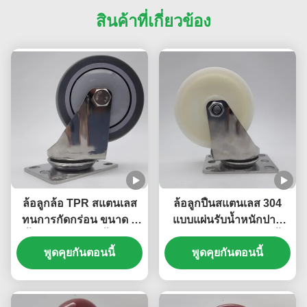
สินค้าที่เกี่ยวข้อง
ล้อลูกล้อ TPR สแตนเลส
ล้อลูกปืนสแตนเลส 304
ทนการกัดกร่อน ขนาด 4
แบบแผ่นรับน้ำหนักปาน
นิ้ว ล้อรถเข็น รับน้ำหนัก
กลาง ล้อลูกปืนเดี่ยว 3 นิ้ว
ปานกลาง สำหรับอุปกรณ์
พูดคุยกันตอนนี้
ล้อไนลอนหมุนได้แบบล็อค
พูดคุยกันตอนนี้
ทางการแพทย์ รถเข็นใน
ได้สำหรับรถเข็น
ห้องปฏิบัติการ