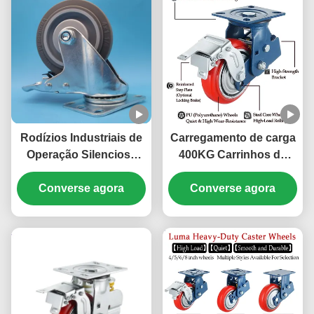
Rodízios Industriais de
Carregamento de carga
Operação Silenciosa
400KG Carrinhos de
TPR Médios Antirrugas
absorção de choque de
Converse agora
Rodízios para
carga pesada Carrinhos
Converse agora
Carrinhos de Carga
de equipamento médico
Leve Rodízios para
de 8'
Móveis