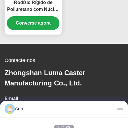
Rodízio Rígido de
Poliuretano com Núcleo
de Aço, Amortecimento
de Mola Dupla, Uso
Converse agora
Industrial Pesado, 4''
para Transporte Suave
de Cargas Pesadas
Contacte-nos
Zhongshan Luma Caster
Manufacturing Co., Ltd.
E-mail
Ann
ann@industrialwheelcasters.com
3:04 PM