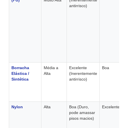
(PU)
Muito Alta
(Inerentemente
antirrisco)
Borracha
Média a
Excelente
Boa
Elástica /
Alta
(Inerentemente
Sintética
antirrisco)
Nylon
Alta
Boa (Duro,
Excelente
pode amassar
pisos macios)