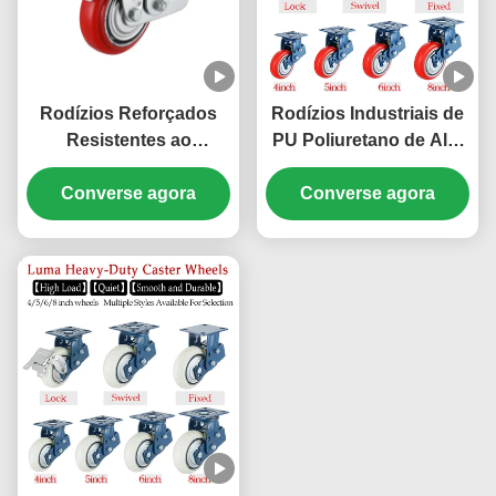
Rodízios Reforçados
Rodízios Industriais de
Resistentes ao
PU Poliuretano de Alta
Desgaste PU com Mola,
Elasticidade para
Rodízios Industriais
Converse agora
Cargas Pesadas Singel
Converse agora
Não Marcam 5''
5" com Freio Rígido
Giratórios para
Giratório para Carga
Processamento de
Pesada
Alimentos e Panificação