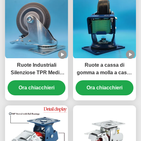
Ruote Industriali
Ruote a cassa di
Silenziose TPR Medie
gomma a molla a cassa
Antitraccia Ruote per
di gomma eccellenti
Carrelli Leggeri Ruote
Ora chiacchieri
casse non marcatrici
Ora chiacchieri
per Mobili
rotanti per applicazioni
interne e esterne