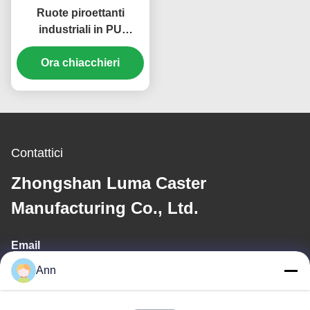
Ruote piroettanti
industriali in PU
poliuretanico ad alta
elasticità per carichi
Ora chiacchieri
pesanti, singola ruota
da 5" con freno, rigida,
girevole, per carichi
pesanti
Contattici
Zhongshan Luma Caster
Manufacturing Co., Ltd.
Email
Ann
ann@industrialwheelcasters.com