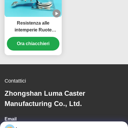
Resistenza alle
intemperie Ruote
industriali pesanti TPR
portanti ruote singole 8"
Ora chiacchieri
rigide a chiusura per
vendita al dettaglio
Contattici
Zhongshan Luma Caster
Manufacturing Co., Ltd.
Email