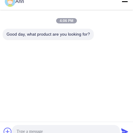
Ann
ann@industrialwheelcasters.com
4:06 PM
Il nostro indirizzo
Good day, what product are you looking for?
Indirizzo
N. 10, viale industriale, Xiaolan Town, Zhongshan, Guangdong,
Cina, 528415
Telefono
0086-133-2290-0984
Norme sulla privacy
|
Mappa del sito
Buona qualità della Cina Ruote girevoli industriali Fornitore. © di
Copyright -2026 Zhongshan Luma Caster Manufacturing Co.,