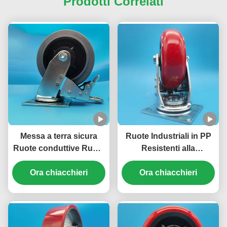
Prodotti Correlati
Messa a terra sicura
Ruote Industriali in PP
Ruote conduttive Ruote
Resistenti alla
antistatiche Protezione
Temperatura Singola
delle apparecchiature
Ora chiacchieri
Girevole con Blocco da
Ora chiacchieri
sensibili Produzione di
8" per Ambienti di
componenti elettronici
Produzione